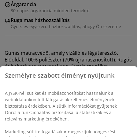
Árgarancia
30 napos árgarancia minden termékre
Rugalmas házhozszállítás
Gyors és egyszerű házhozszállítás, ahogy Ön szeretné
Gumis matracvédő, amely vízálló és légáteresztő.
Előoldal: 100% poliészter (70% újrahasznosított). Rugós
és habszivacs matracokhoz. Gumis szegéllyel.
180x200x35 cm
SKU: 1632800
Részletes Adatok