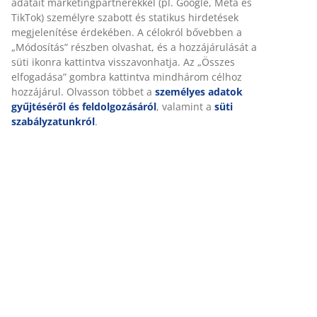
Értékelések
(
122
)
Kiszállítás