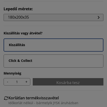
Lepedő mérete
:
180x200x35
Kiszállítás vagy átvétel?
Kiszállítás
Click & Collect
Mennyiség
-
+
Kosárba tesz
Korlátlan termékvisszavétel
Időkorlát nélkül - bármelyik JYSK áruházban