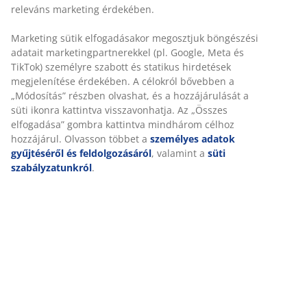
SKU: 1635001
Részletes Adatok
Értékelések
(
18
)
A márkáról
Kiszállítás