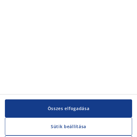
Kategóriák
Kategóriák
Vevőszolgálat
Vevőszolgálat
JYSK
JYSK
KÖZPONTI IRODA
JYSK követése