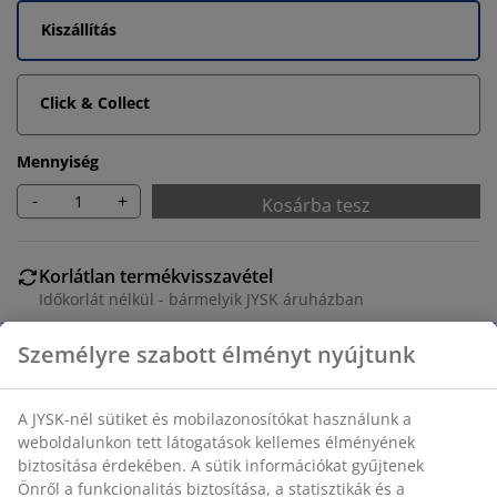
Kiszállítás
Click & Collect
Mennyiség
-
+
Kosárba tesz
Korlátlan termékvisszavétel
Időkorlát nélkül - bármelyik JYSK áruházban
Árgarancia
30 napos árgarancia minden termékre
Rugalmas házhozszállítás
Gyors és egyszerű házhozszállítás, ahogy Ön szeretné