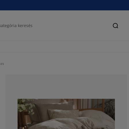
Keres
ézs