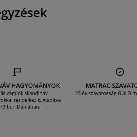
egyzések
NÁV HAGYOMÁNYOK
MATRAC SZAVAT
lis cégünk skandináv
25 év szavatosság GOLD m
kkal rendelkezik. Alapítva
79-ben Dániában.