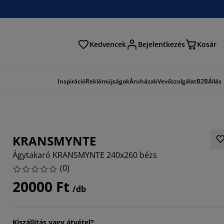
Kedvencek
Bejelentkezés
Kosár
és
Inspiráció
Reklámújságok
Áruházak
Vevőszolgálat
B2B
Állás
KRANSMYNTE
Ágytakaró KRANSMYNTE 240x260 bézs
(
0
)
20000 Ft
/db
Kiszállítás vagy átvétel?