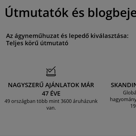
Útmutatók és blogbej
Az ágyneműhuzat és lepedő kiválasztása:
Teljes körű útmutató
NAGYSZERŰ AJÁNLATOK MÁR
SKANDI
47 ÉVE
Globá
hagyományo
49 országban több mint 3600 áruházunk
19
van.