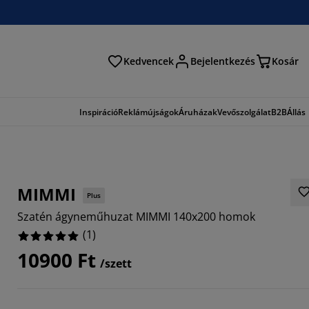
Kedvencek
Bejelentkezés
Kosár
és
Inspiráció
Reklámújságok
Áruházak
Vevőszolgálat
B2B
Állás
MIMMI
Plus
Szatén ágyneműhuzat MIMMI 140x200 homok
(
1
)
10900 Ft
/szett