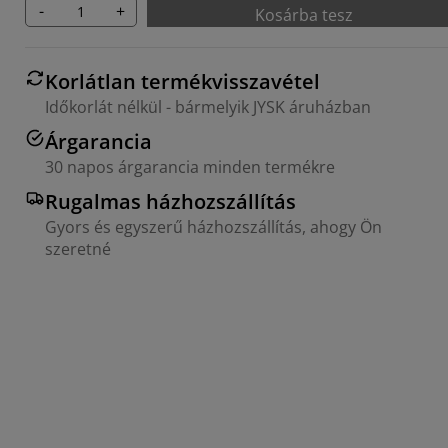
-
+
Kosárba tesz
Korlátlan termékvisszavétel
Időkorlát nélkül - bármelyik JYSK áruházban
Árgarancia
30 napos árgarancia minden termékre
Rugalmas házhozszállítás
Gyors és egyszerű házhozszállítás, ahogy Ön
szeretné