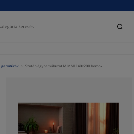
Keres
 garnitúrák
Szatén ágyneműhuzat MIMMI 140x200 homok
100%
0%