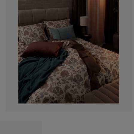
0%
0%
0%