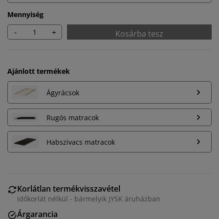
Mennyiség
-
+
Kosárba tesz
Ajánlott termékek
Ágyrácsok
Rugós matracok
Habszivacs matracok
Személyre szabott élményt nyújtunk
A JYSK-nél sütiket és mobilazonosítókat használunk a
weboldalunkon tett látogatások kellemes élményének
Korlátlan termékvisszavétel
biztosítása érdekében. A sütik információkat gyűjtenek
Időkorlát nélkül - bármelyik JYSK áruházban
Önről a funkcionalitás biztosítása, a statisztikák és a
Árgarancia
releváns marketing érdekében.