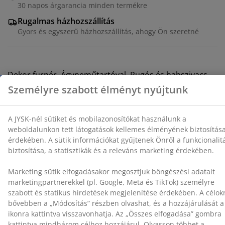
30 napos árgarancia minden termékre
Rugalmas házhozszállítás
Marketing sütik elfogadásakor megosztjuk böngészési
adatait marketingpartnerekkel (pl. Google, Meta és
Gyors és egyszerű házhozszállítás, ahogy Ön szeretné
TikTok) személyre szabott és statikus hirdetések
megjelenítése érdekében. A célokról bővebben a
„Módosítás” részben olvashat, és a hozzájárulását a
süti ikonra kattintva visszavonhatja. Az „Összes
Dekor furnér. Ágyneműtartóval. Rugós és habszivacs
elfogadása” gombra kattintva mindhárom célhoz
matraccal is használható. 90x200-as méret. Ágyrács és
hozzájárul. Olvasson többet a
személyes adatok
matrac nélkül. SZ99 x H205 x MA75 cm
gyűjtéséről és feldolgozásáról
, valamint a
süti
szabályzatunkról
.
SKU: 3681951
Összeszerelési útmutató
Részletes Adatok