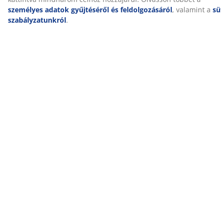
Értékelések
(
268
)
Kiszállítás