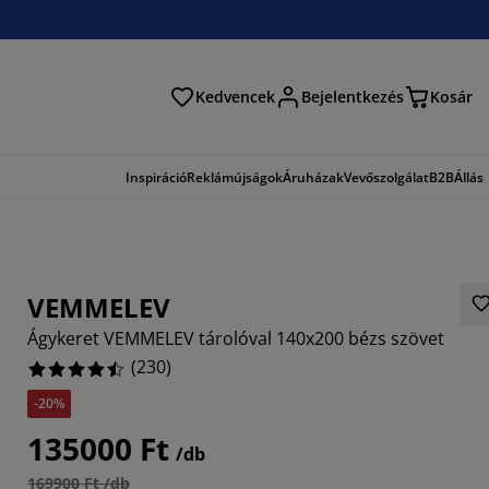
Kedvencek
Bejelentkezés
Kosár
és
Inspiráció
Reklámújságok
Áruházak
Vevőszolgálat
B2B
Állás
VEMMELEV
Ágykeret VEMMELEV tárolóval 140x200 bézs szövet
(
230
)
-20%
943%
135000 Ft
/db
786%
169900 Ft /db