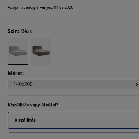
393%
Az ajánlat eddig érvényes: 01.09.2026
965%
8125%
Szín
:
Bézs
Méret
:
140x200
Kiszállítás vagy átvétel?
Kiszállítás