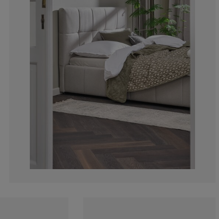
6.11353711790
3.056768558951
3.930131004366