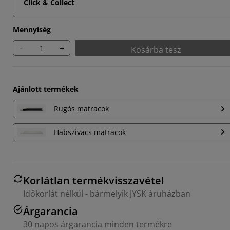
Click & Collect
Mennyiség
-
+
Kosárba tesz
Ajánlott termékek
Rugós matracok
Habszivacs matracok
Korlátlan termékvisszavétel
Időkorlát nélkül - bármelyik JYSK áruházban
Árgarancia
30 napos árgarancia minden termékre