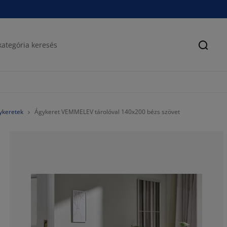
Keres
ykeretek
Ágykeret VEMMELEV tárolóval 140x200 bézs szövet
74.67248908296
12.22707423580