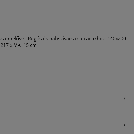
kus emelővel. Rugós és habszivacs matracokhoz. 140x200
 H217 x MA115 cm