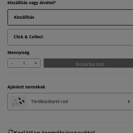
Kiszállítás vagy átvétel?
Kiszállítás
Click & Collect
Mennyiség
-
+
Kosárba tesz
Ajánlott termékek
Törölközőtartó rúd
Korlátlan termékvisszavétel