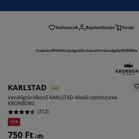
Kedvencek
Bejelentkezés
Kosár
és
Inspiráció
Reklámújságok
Áruházak
Vevőszolgálat
B2B
Állás
KARLSTAD
Gold
Vendégtörölköző KARLSTAD 40x60 sötétszürke
KRONBORG
(
312
)
-52%
750 Ft
8719%
/db