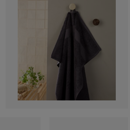
5.448717948717
2.243589743589
6.089743589743