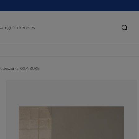
Keres
sötétszürke KRONBORG
75%
11.21794871794