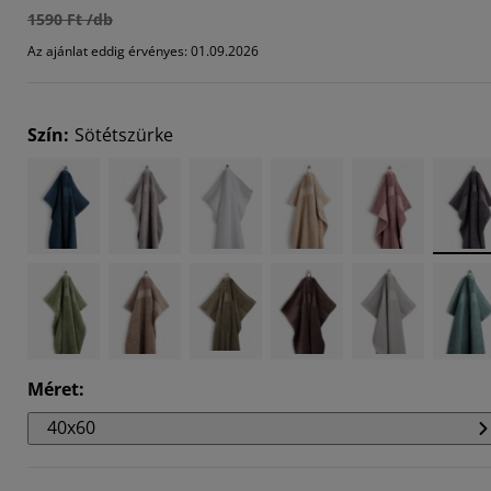
1590 Ft /db
949%
Az ajánlat eddig érvényes: 01.09.2026
7436%
589%
Szín
:
Sötétszürke
Méret
:
40x60