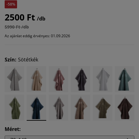
-58%
2500 Ft
/db
5990 Ft /db
Az ajánlat eddig érvényes: 01.09.2026
Szín
:
Sötétkék
Méret
: