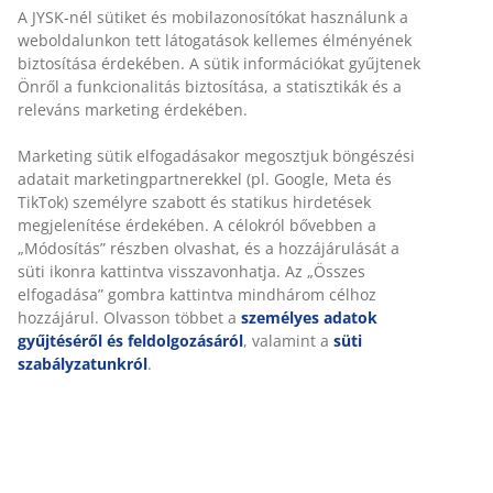
A JYSK-nél sütiket és mobilazonosítókat használunk a
Törölközőtartó rúd
weboldalunkon tett látogatások kellemes élményének
biztosítása érdekében. A sütik információkat gyűjtenek
Önről a funkcionalitás biztosítása, a statisztikák és a
releváns marketing érdekében.
Korlátlan termékvisszavétel
Marketing sütik elfogadásakor megosztjuk böngészési
Időkorlát nélkül - bármelyik JYSK áruházban
adatait marketingpartnerekkel (pl. Google, Meta és
Árgarancia
TikTok) személyre szabott és statikus hirdetések
30 napos árgarancia minden termékre
megjelenítése érdekében. A célokról bővebben a
„Módosítás” részben olvashat, és a hozzájárulását a
Rugalmas házhozszállítás
süti ikonra kattintva visszavonhatja. Az „Összes
Gyors és egyszerű házhozszállítás, ahogy Ön szeretné
elfogadása” gombra kattintva mindhárom célhoz
hozzájárul. Olvasson többet a
személyes adatok
gyűjtéséről és feldolgozásáról
, valamint a
süti
SKU: 2336139
szabályzatunkról
.
Részletes Adatok