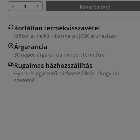
-
+
Kosárba tesz
Korlátlan termékvisszavétel
Időkorlát nélkül - bármelyik JYSK áruházban
Árgarancia
30 napos árgarancia minden termékre
Rugalmas házhozszállítás
Gyors és egyszerű házhozszállítás, ahogy Ön
szeretné