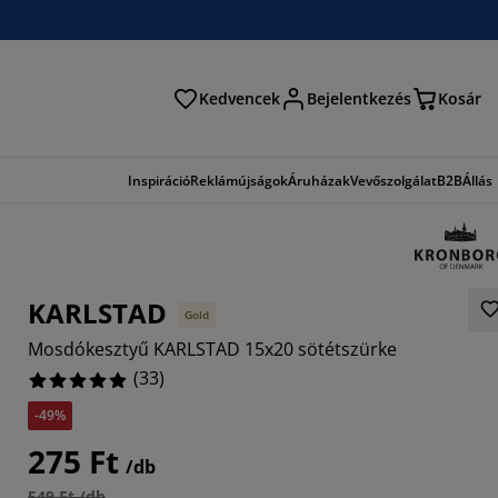
Kedvencek
Bejelentkezés
Kosár
és
Inspiráció
Reklámújságok
Áruházak
Vevőszolgálat
B2B
Állás
KARLSTAD
Gold
Mosdókesztyű KARLSTAD 15x20 sötétszürke
(
33
)
-49%
9697%
275 Ft
/db
549 Ft /db