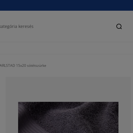
Keres
ARLSTAD 15x20 sötétszürke
96.9696969696
0%