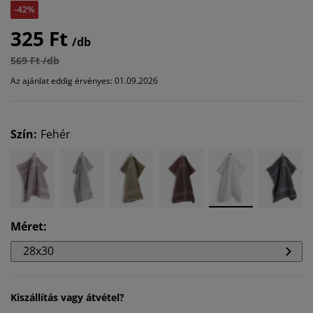
-42%
325 Ft
/db
569 Ft /db
Az ajánlat eddig érvényes: 01.09.2026
Szín
:
Fehér
Méret
:
28x30
Kiszállítás vagy átvétel?