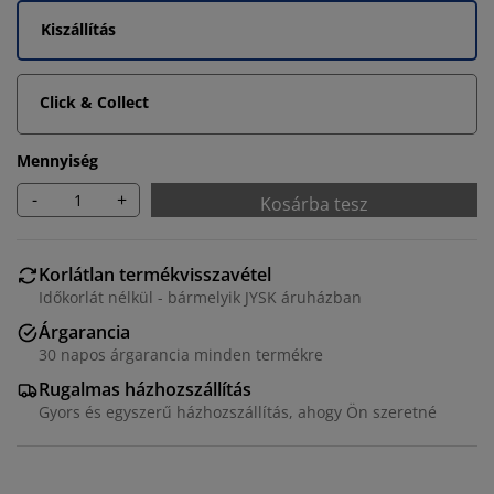
Kiszállítás
Click & Collect
Mennyiség
-
+
Kosárba tesz
Korlátlan termékvisszavétel
Időkorlát nélkül - bármelyik JYSK áruházban
Árgarancia
Személyre szabott élményt nyújtunk
30 napos árgarancia minden termékre
Rugalmas házhozszállítás
A JYSK-nél sütiket és mobilazonosítókat használunk a
Gyors és egyszerű házhozszállítás, ahogy Ön szeretné
weboldalunkon tett látogatások kellemes élményének
biztosítása érdekében. A sütik információkat gyűjtenek
Önről a funkcionalitás biztosítása, a statisztikák és a