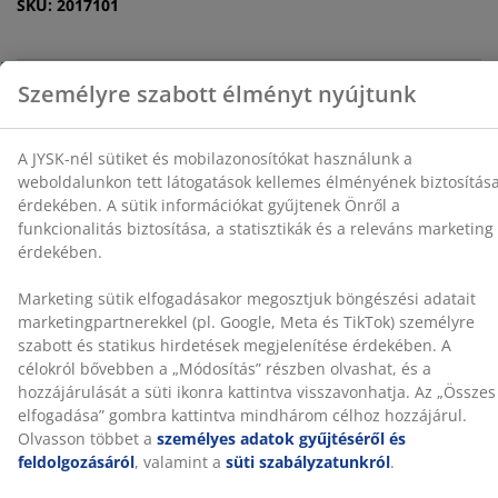
releváns marketing érdekében.
SKU: 2017101
Marketing sütik elfogadásakor megosztjuk böngészési
adatait marketingpartnerekkel (pl. Google, Meta és
TikTok) személyre szabott és statikus hirdetések
Részletes Adatok
megjelenítése érdekében. A célokról bővebben a
„Módosítás” részben olvashat, és a hozzájárulását a
süti ikonra kattintva visszavonhatja. Az „Összes
elfogadása” gombra kattintva mindhárom célhoz
Értékelések
hozzájárul. Olvasson többet a
személyes adatok
(
21
)
gyűjtéséről és feldolgozásáról
, valamint a
süti
szabályzatunkról
.
A márkáról
Kiszállítás