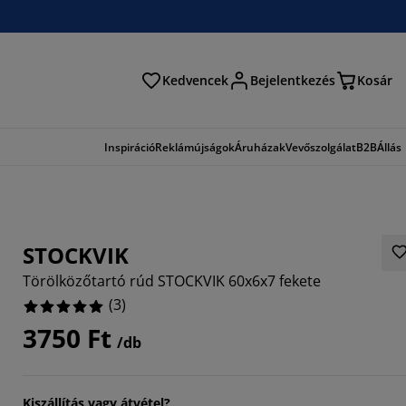
Kedvencek
Bejelentkezés
Kosár
és
Inspiráció
Reklámújságok
Áruházak
Vevőszolgálat
B2B
Állás
STOCKVIK
Törölközőtartó rúd STOCKVIK 60x6x7 fekete
(
3
)
3750 Ft
/db
Kiszállítás vagy átvétel?