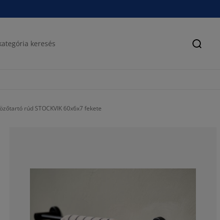
Keres
özőtartó rúd STOCKVIK 60x6x7 fekete
100%
0%