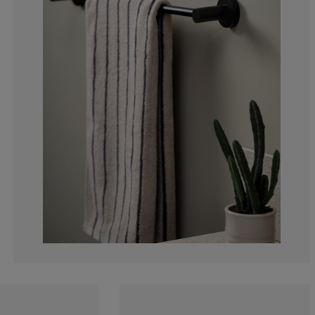
0%
0%
0%