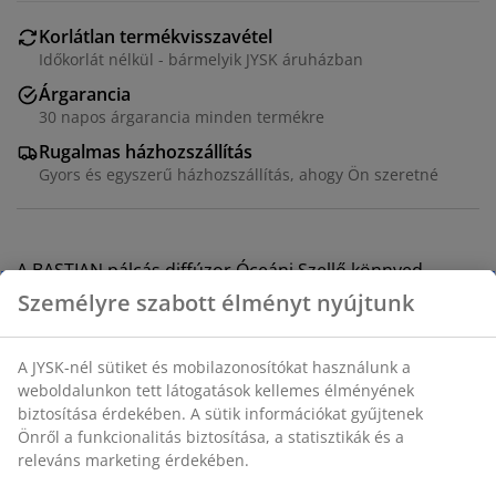
Korlátlan termékvisszavétel
Időkorlát nélkül - bármelyik JYSK áruházban
Árgarancia
30 napos árgarancia minden termékre
Rugalmas házhozszállítás
Gyors és egyszerű házhozszállítás, ahogy Ön szeretné
A BASTIAN
pálcás diffúzor Óceáni Szellő
könnyed,
frissítő illatot áraszt otthonában. A pálcás illatosító
folyamatos, gyengéd illatot bocsát ki, miközben a
pálcikák felszívják az illatos olajat az üvegből. A barna
üveg elegáns megjelenésű. 100 ml
SKU: 2786900
Biztonsági adatlap