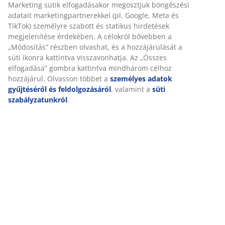
Részletes Adatok
Értékelések
(
19
)
Személyre szabott élményt nyújtunk
A JYSK-nél sütiket és mobilazonosítókat használunk a weboldal
Kiszállítás
tett látogatások kellemes élményének biztosítása érdekében. A s
információkat gyűjtenek Önről a funkcionalitás biztosítása, a
statisztikák és a releváns marketing érdekében.
Marketing sütik elfogadásakor megosztjuk böngészési adatait
marketingpartnerekkel (pl. Google, Meta és TikTok) személyre sz
és statikus hirdetések megjelenítése érdekében. A célokról bőv
a „Módosítás” részben olvashat, és a hozzájárulását a süti ikonr
kattintva visszavonhatja. Az „Összes elfogadása” gombra kattint
mindhárom célhoz hozzájárul. Olvasson többet a
személyes ad