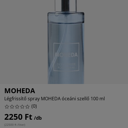
útorápolók és kiegészítők
ltéri világítás
epedők
gykeretek
lágítás
emping
uhásszekrények
gyalapok
áztartás
álószoba bútorok
gyrácsok
yerekszoba
yerek matracok
osási kiegészítők
yerekágyak
MOHEDA
Légfrissítő spray MOHEDA óceáni szellő 100 ml
(
0
)
2250 Ft
/db
(
22500 ft /liter
)