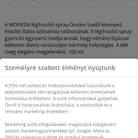
A MOHEDA
légfrissítő spray
Óceáni Szellő könnyed,
frissítő illatot kölcsönöz otthonának. A
légfrissítő spray
gyors és egyszerű módja annak, hogy néhány fújással
kellemes illatot varázsoljon bármely helyiségbe. A kék
üveg elegáns megjelenésű. 100 ml
Személyre szabott élményt nyújtunk
SKU: 2786901
Biztonsági adatlap
A JYSK-nél sütiket és mobilazonosítókat használunk a
weboldalunkon tett látogatások kellemes élményének
biztosítása érdekében. A sütik információkat gyűjtenek
Önről a funkcionalitás biztosítása, a statisztikák és a
Részletes Adatok
releváns marketing érdekében.
Marketing sütik elfogadásakor megosztjuk böngészési
Értékelések
adatait marketingpartnerekkel (pl. Google, Meta és
TikTok) személyre szabott és statikus hirdetések