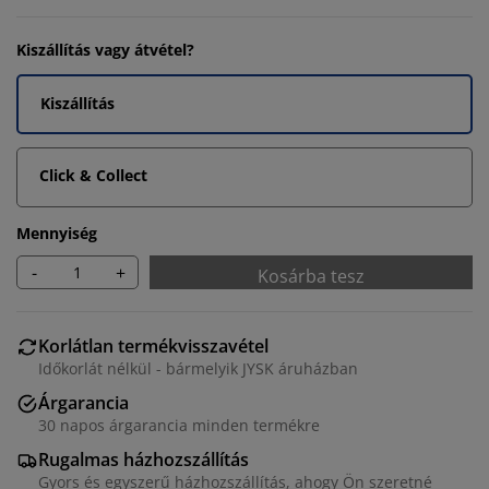
Kiszállítás vagy átvétel?
Kiszállítás
Click & Collect
Mennyiség
-
+
Kosárba tesz
Korlátlan termékvisszavétel
Időkorlát nélkül - bármelyik JYSK áruházban
Árgarancia
30 napos árgarancia minden termékre
Rugalmas házhozszállítás
Gyors és egyszerű házhozszállítás, ahogy Ön szeretné