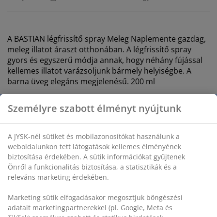
A BASTIAN
légfrissítő spray Meleg Naplemente
gazdag,
meleg illatot áraszt otthonában. A légfrissítő spray
gyors és egyszerű módja annak, hogy néhány fújással
kellemes illatot varázsoljunk bármely helyiségbe. A
barna üveg elegáns megjelenésű. 200 ml
SKU: 2786703
Biztonsági adatlap
Személyre szabott élményt nyújtunk
Részletes Adatok
A JYSK-nél sütiket és mobilazonosítókat használunk a
weboldalunkon tett látogatások kellemes élményének
biztosítása érdekében. A sütik információkat gyűjtenek
Értékelések
Önről a funkcionalitás biztosítása, a statisztikák és a