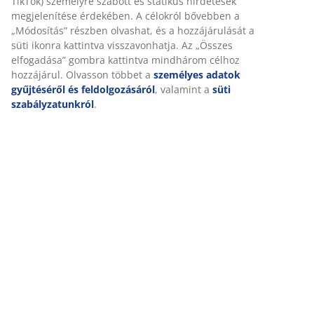
releváns marketing érdekében.
(
3
)
Marketing sütik elfogadásakor megosztjuk böngészési
adatait marketingpartnerekkel (pl. Google, Meta és TikTok)
Kiszállítás
személyre szabott és statikus hirdetések megjelenítése
érdekében. A célokról bővebben a „Módosítás” részben
olvashat, és a hozzájárulását a süti ikonra kattintva
visszavonhatja. Az „Összes elfogadása” gombra kattintva
mindhárom célhoz hozzájárul. Olvasson többet a
személyes adatok gyűjtéséről és feldolgozásáról
,
valamint a
süti szabályzatunkról
.