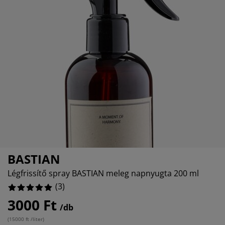
torápolók és kiegészítők
ltéri világítás
epedők
ykeretek
lágítás
emping
uhásszekrények
yalapok
ztartás
lószoba bútorok
yrácsok
yerekszoba
erek matracok
sási kiegészítők
yerekágyak
BASTIAN
Légfrissítő spray BASTIAN meleg napnyugta 200 ml
(
3
)
3000 Ft
/db
(
15000 ft /liter
)