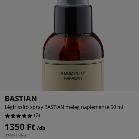
torápolók és kiegészítők
ltéri világítás
0%
pedők
ykeretek
lágítás
0%
mping
hásszekrények
yalapok
ztartás
0%
lószoba bútorok
yrácsok
erekszoba
0%
erek matracok
sási kiegészítők
erekágyak
BASTIAN
Légfrissítő spray BASTIAN meleg naplemente 50 ml
(
2
)
1350 Ft
/db
(
27000 ft /liter
)