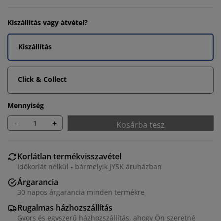
Kiszállítás vagy átvétel?
Kiszállítás
Click & Collect
Mennyiség
-
+
Kosárba tesz
Korlátlan termékvisszavétel
Időkorlát nélkül - bármelyik JYSK áruházban
Árgarancia
30 napos árgarancia minden termékre
Rugalmas házhozszállítás
Gyors és egyszerű házhozszállítás, ahogy Ön szeretné