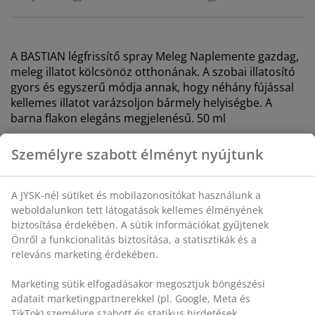
A BASTIAN
légfrissítő spray
Meleg Naplemente gazdag,
meleg illatot kölcsönöz otthonának. A szobai illatosító
gyors és egyszerű módja annak, hogy néhány fújással
kellemes illatot varázsoljon bármely helyiségbe. A
barna flakon elegáns megjelenésű. 50 ml
SKU: 2786701
Biztonsági adatlap
Részletes Adatok
Személyre szabott élményt nyújtunk
Értékelések