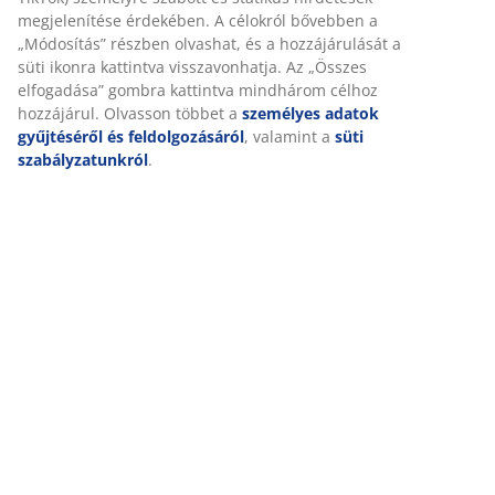
(
2
)
A JYSK-nél sütiket és mobilazonosítókat használunk a
weboldalunkon tett látogatások kellemes élményének
biztosítása érdekében. A sütik információkat gyűjtenek Önről a
funkcionalitás biztosítása, a statisztikák és a releváns
Kiszállítás
marketing érdekében.
Marketing sütik elfogadásakor megosztjuk böngészési adatait
marketingpartnerekkel (pl. Google, Meta és TikTok) személyre
szabott és statikus hirdetések megjelenítése érdekében. A
célokról bővebben a „Módosítás” részben olvashat, és a
hozzájárulását a süti ikonra kattintva visszavonhatja. Az
„Összes elfogadása” gombra kattintva mindhárom célhoz
hozzájárul. Olvasson többet a
személyes adatok gyűjtéséről
és feldolgozásáról
, valamint a
süti szabályzatunkról
.