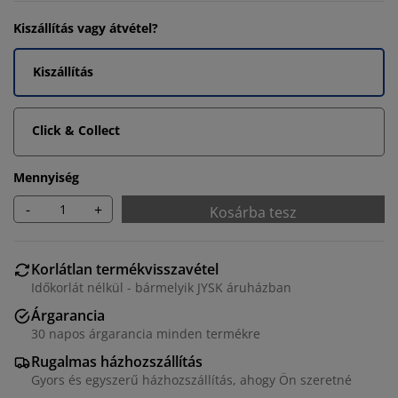
Kiszállítás vagy átvétel?
Kiszállítás
Click & Collect
Mennyiség
-
+
Kosárba tesz
Korlátlan termékvisszavétel
Időkorlát nélkül - bármelyik JYSK áruházban
Árgarancia
30 napos árgarancia minden termékre
Rugalmas házhozszállítás
Gyors és egyszerű házhozszállítás, ahogy Ön szeretné