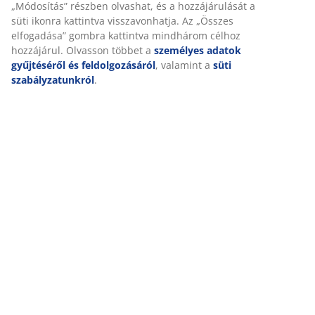
A JYSK-nél sütiket és mobilazonosítókat használunk a
weboldalunkon tett látogatások kellemes élményének biztosítás
érdekében. A sütik információkat gyűjtenek Önről a funkcionalit
biztosítása, a statisztikák és a releváns marketing érdekében.
Marketing sütik elfogadásakor megosztjuk böngészési adatait
marketingpartnerekkel (pl. Google, Meta és TikTok) személyre
szabott és statikus hirdetések megjelenítése érdekében. A
célokról bővebben a „Módosítás” részben olvashat, és a
hozzájárulását a süti ikonra kattintva visszavonhatja. Az „Összes
elfogadása” gombra kattintva mindhárom célhoz hozzájárul.
Olvasson többet a
személyes adatok gyűjtéséről és
feldolgozásáról
, valamint a
süti szabályzatunkról
.