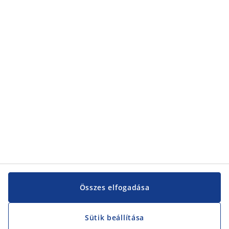
Kategóriák
Kategóriák
Vevőszolgálat
Vevőszolgálat
JYSK
JYSK
KÖZPONTI IRODA
JYSK követése