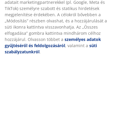
Értékelések
(
438
)
Kiszállítás