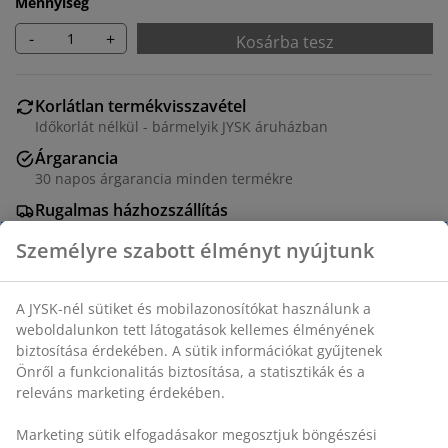
Mennyiség
-
+
Kosárba tesz
Korlátlan termékvisszavétel
Időkorlát nélkül - bármelyik JYSK áruházban
Árgarancia
30 napos árgarancia minden termékre
Rugalmas házhozszállítás
Gyors és egyszerű házhozszállítás, ahogy Ön szeretné
SKU: 5530853
Összeszerelési útmutató
Részletes Adatok