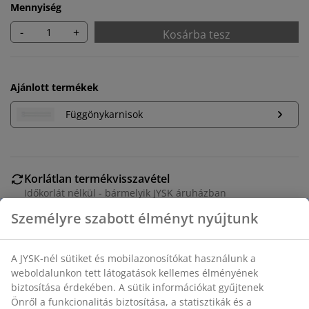
Mennyiség
-
+
Kosárba tesz
Ajánlott termékek
Függönykarnisok
Korlátlan termékvisszavétel
Időkorlát nélkül - bármelyik JYSK áruházban
Árgarancia
Személyre szabott élményt nyújtunk
30 napos árgarancia minden termékre
Rugalmas házhozszállítás
A JYSK-nél sütiket és mobilazonosítókat használunk a
Gyors és egyszerű házhozszállítás, ahogy Ön szeretné
weboldalunkon tett látogatások kellemes élményének
biztosítása érdekében. A sütik információkat gyűjtenek
Önről a funkcionalitás biztosítása, a statisztikák és a