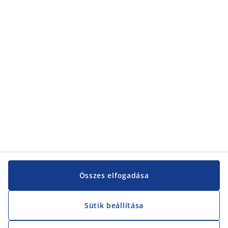
Kategóriák
Kategóriák
Vevőszolgálat
Vevőszolgálat
JYSK
JYSK
KÖZPONTI IRODA
JYSK követése
Összes elfogadása
Sütik beállítása