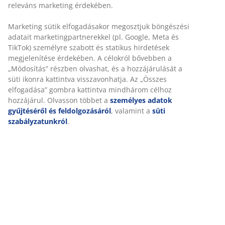
releváns marketing érdekében.
100% poliészter (50% újrahasznosított). Fülekkel.
140x245 cm
Marketing sütik elfogadásakor megosztjuk böngészési
adatait marketingpartnerekkel (pl. Google, Meta és
TikTok) személyre szabott és statikus hirdetések
SKU: 5001007
megjelenítése érdekében. A célokról bővebben a
„Módosítás” részben olvashat, és a hozzájárulását a
süti ikonra kattintva visszavonhatja. Az „Összes
elfogadása” gombra kattintva mindhárom célhoz
Részletes Adatok
hozzájárul. Olvasson többet a
személyes adatok
gyűjtéséről és feldolgozásáról
, valamint a
süti
szabályzatunkról
.
Értékelések
(
7
)
Kiszállítás