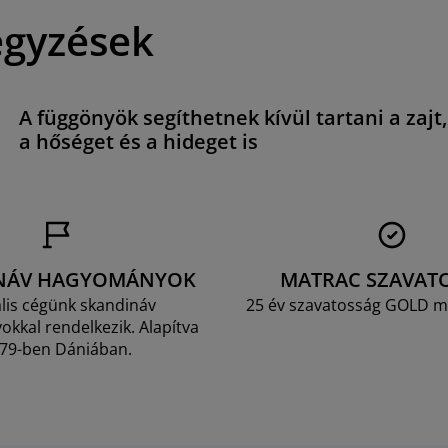
egyzések
A függönyök segíthetnek kívül tartani a zajt,
a hőséget és a hideget is
NÁV HAGYOMÁNYOK
MATRAC SZAVAT
lis cégünk skandináv
25 év szavatosság GOLD m
kkal rendelkezik. Alapítva
79-ben Dániában.