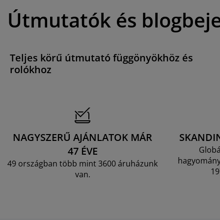
Útmutatók és blogbej
Teljes körű útmutató függönyökhöz és
rolókhoz
NAGYSZERŰ AJÁNLATOK MÁR
SKANDI
47 ÉVE
Globá
hagyományo
49 országban több mint 3600 áruházunk
19
van.