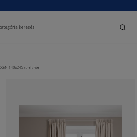
Keres
KEN 140x245 törtfehér
83.3333333333
0%