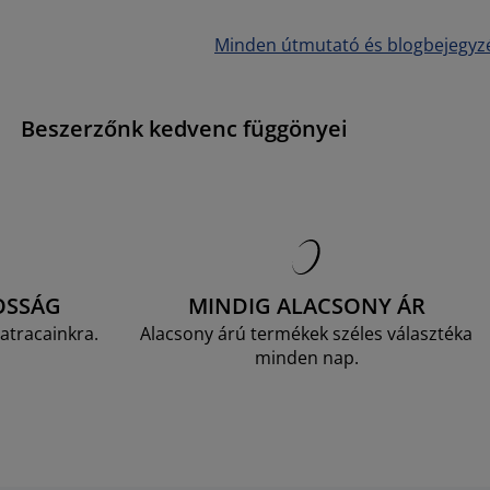
Minden útmutató és blogbejegyz
Beszerzőnk kedvenc függönyei
OSSÁG
MINDIG ALACSONY ÁR
atracainkra.
Alacsony árú termékek széles választéka
minden nap.