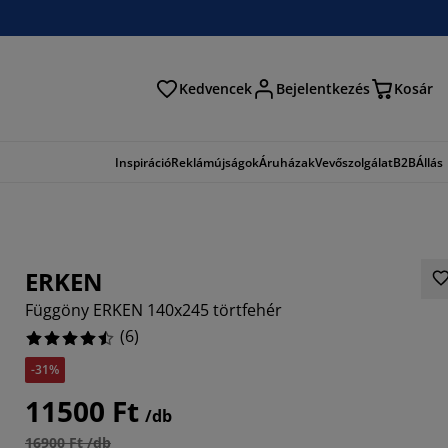
Kedvencek
Bejelentkezés
Kosár
és
Inspiráció
Reklámújságok
Áruházak
Vevőszolgálat
B2B
Állás
ERKEN
Függöny ERKEN 140x245 törtfehér
(
6
)
-31%
3334%
11500 Ft
/db
16900 Ft /db