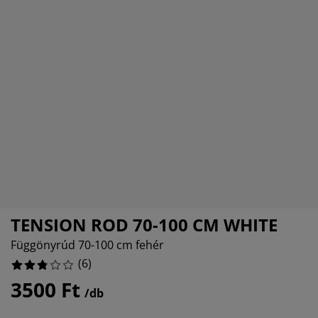
útorápolók és kiegészítők
ltéri világítás
epedők
gykeretek
lágítás
64%
emping
uhásszekrények
gyalapok
áztartás
álószoba bútorok
gyrácsok
yerekszoba
yerek matracok
osási kiegészítők
yerekágyak
TENSION ROD 70-100 CM WHITE
Függönyrúd 70-100 cm fehér
(
6
)
3500 Ft
/db