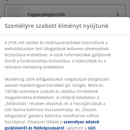
Függönykiegészítők
Személyre szabott élményt nyújtunk
Korlátlan termékvisszavétel
A JYSK-nél sütiket és mobilazonosítókat használunk a
Időkorlát nélkül - bármelyik JYSK áruházban
weboldalunkon tett látogatások kellemes élményének
biztosítása érdekében. A sütik információkat gyűjtenek
Árgarancia
Önről a funkcionalitás biztosítása, a statisztikák és a
30 napos árgarancia minden termékre
releváns marketing érdekében.
Rugalmas házhozszállítás
Gyors és egyszerű házhozszállítás, ahogy Ön szeretné
Marketing sütik elfogadásakor megosztjuk böngészési
adatait marketingpartnerekkel (pl. Google, Meta és
TikTok) személyre szabott és statikus hirdetések
megjelenítése érdekében. A célokról bővebben a
SKU: 5236100
„Módosítás” részben olvashat, és a hozzájárulását a süti
ikonra kattintva visszavonhatja. Az „Összes elfogadása”
gombra kattintva mindhárom célhoz hozzájárul.
Olvasson többet a
személyes adatok gyűjtéséről és