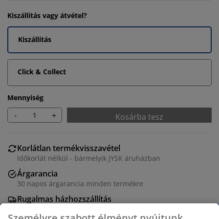
Kiszállítás vagy átvétel?
Kiszállítás
Click & Collect
Mennyiség
-
+
Kosárba tesz
Korlátlan termékvisszavétel
Időkorlát nélkül - bármelyik JYSK áruházban
Árgarancia
30 napos árgarancia minden termékre
Rugalmas házhozszállítás
Gyors és egyszerű házhozszállítás, ahogy Ön szeretné
Személyre szabott élményt nyújtunk