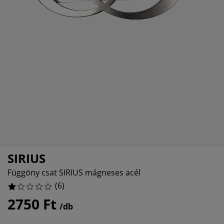
útorápolók és kiegészítők
ltéri világítás
epedők
gykeretek
lágítás
emping
uhásszekrények
gyalapok
áztartás
álószoba bútorok
gyrácsok
yerekszoba
yerek matracok
osási kiegészítők
yerekágyak
SIRIUS
Függöny csat SIRIUS mágneses acél
(
6
)
2750 Ft
/db