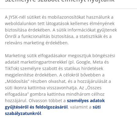
A JYSK-nél sütiket és mobilazonosítókat használunk a
SKU: 5231202
weboldalunkon tett látogatások kellemes élményének
biztosítása érdekében. A sütik információkat gyűjtenek
Önről a funkcionalitás biztosítása, a statisztikák és a
releváns marketing érdekében.
Részletes Adatok
Marketing sütik elfogadásakor megosztjuk böngészési
adatait marketingpartnerekkel (pl. Google, Meta és
TikTok) személyre szabott és statikus hirdetések
Értékelések
megjelenítése érdekében. A célokról bővebben a
(
6
)
„Módosítás” részben olvashat, és a hozzájárulását a
süti ikonra kattintva visszavonhatja. Az „Összes
elfogadása” gombra kattintva mindhárom célhoz
hozzájárul. Olvasson többet a
személyes adatok
Kiszállítás
gyűjtéséről és feldolgozásáról
, valamint a
süti
szabályzatunkról
.