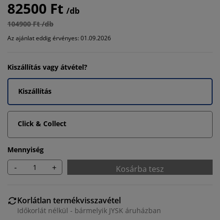
82500 Ft
/db
104900 Ft /db
Az ajánlat eddig érvényes: 01.09.2026
Kiszállítás vagy átvétel?
Kiszállítás
Click & Collect
Mennyiség
-
+
Kosárba tesz
Korlátlan termékvisszavétel
Időkorlát nélkül - bármelyik JYSK áruházban