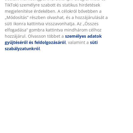
Értékelések
(
175
)
Kiszállítás