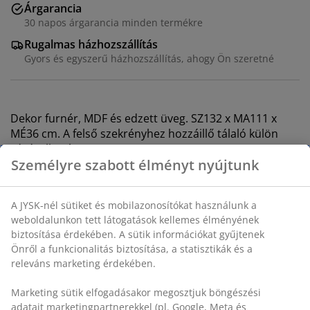
Árgarancia
30 napos árgarancia minden termékre
Rugalmas házhozszállítás
Gyors és egyszerű házhozszállítás, ahogy Ön szeretné
Dekor furnér, MDF és edzett üveg. SZ132 x MA111 x
MÉ36 cm. A felső szekrényhez hozzáillő tálaló külön
vásárolható meg.
SKU: 3699012
Összeszerelési útmutató
Részletes Adatok