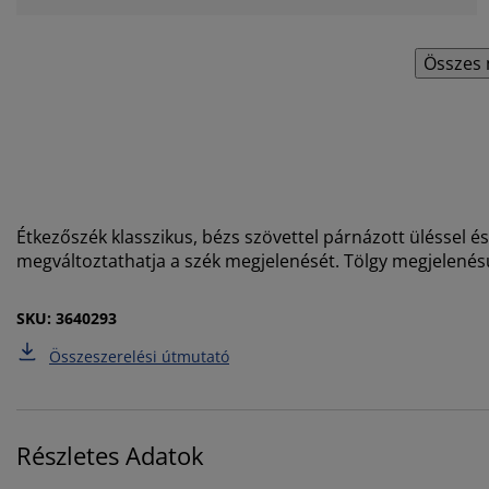
Összes 
Étkezőszék klasszikus, bézs szövettel párnázott üléssel é
megváltoztathatja a szék megjelenését. Tölgy megjelenésű
SKU: 3640293
Összeszerelési útmutató
Részletes Adatok