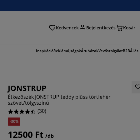
Kedvencek
Bejelentkezés
Kosár
és
Inspiráció
Reklámújságok
Áruházak
Vevőszolgálat
B2B
Állás
JONSTRUP
Étkezőszék JONSTRUP teddy plüss törtfehér
szövet/tölgyszínű
(
30
)
-30%
6666%
12500 Ft
3332%
/db