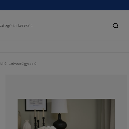
Keres
ehér szövet/tölgyszínű
66.6666666666
23.33333333333