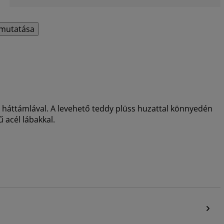
mutatása
s háttámlával. A levehető teddy plüss huzattal könnyedén
 acél lábakkal.