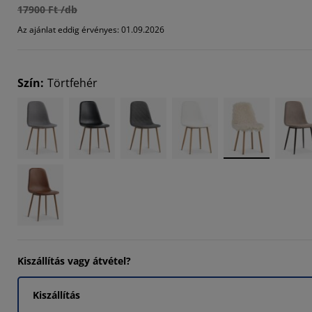
17900 Ft /db
3335%
Az ajánlat eddig érvényes: 01.09.2026
3335%
3335%
Szín
:
Törtfehér
Kiszállítás vagy átvétel?
Kiszállítás