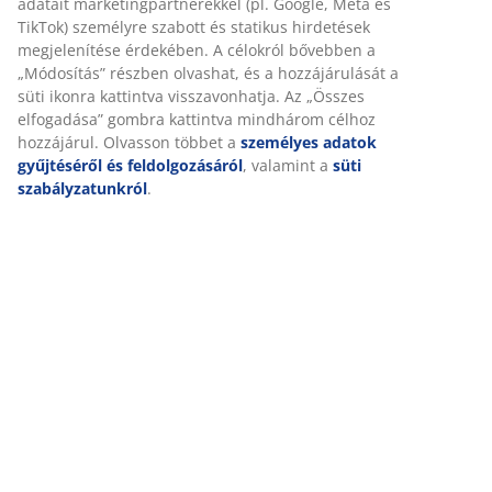
Személyre szabott élményt nyújtunk
SKU: 3650202
A JYSK-nél sütiket és mobilazonosítókat használunk a
Összeszerelési útmutató
weboldalunkon tett látogatások kellemes élményének biztosítás
érdekében. A sütik információkat gyűjtenek Önről a
funkcionalitás biztosítása, a statisztikák és a releváns marketing
érdekében.
Részletes Adatok
Marketing sütik elfogadásakor megosztjuk böngészési adatait
marketingpartnerekkel (pl. Google, Meta és TikTok) személyre
szabott és statikus hirdetések megjelenítése érdekében. A
Értékelések
célokról bővebben a „Módosítás” részben olvashat, és a
hozzájárulását a süti ikonra kattintva visszavonhatja. Az „Összes
(
30
)
elfogadása” gombra kattintva mindhárom célhoz hozzájárul.
Olvasson többet a
személyes adatok gyűjtéséről és
feldolgozásáról
, valamint a
süti szabályzatunkról
.
Kiszállítás