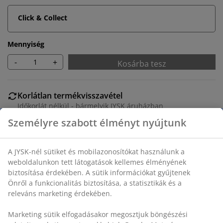
Click & Collect
Mennyiség
-
+
Kosárba tesz
Korlátlan termékvisszavétel
Időkorlát nélkül - bármelyik JYSK áruházban
Árgarancia
30 napos árgarancia minden termékre
Rugalmas házhozszállítás
Gyors és egyszerű házhozszállítás, ahogy Ön szeretné
Étkezőasztal tölgy megjelenésű dekor furnér
asztallappal és hozzáillő acél lábakkal. SZ90 x H160 x
MA75 cm