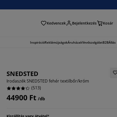
Kedvencek
Bejelentkezés
Kosár
és
Inspiráció
Reklámújságok
Áruházak
Vevőszolgálat
B2B
Állás
SNEDSTED
Irodaszék SNEDSTED fehér textilbőr/króm
(
513
)
44900 Ft
/db
421%
852%
Kiszállítás vagy átvétel?