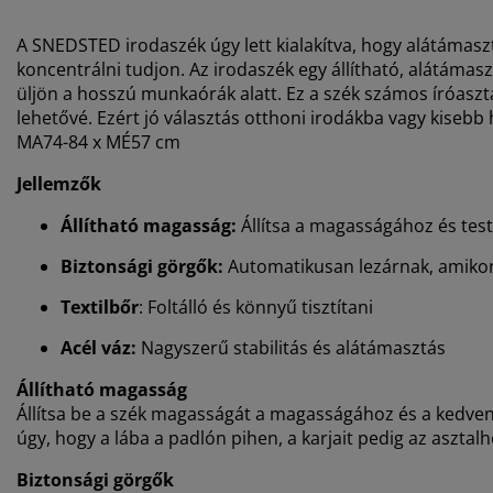
A SNEDSTED irodaszék úgy lett kialakítva, hogy alátámas
koncentrálni tudjon. Az irodaszék egy állítható, alátáma
üljön a hosszú munkaórák alatt. Ez a szék számos íróasztal
lehetővé. Ezért jó választás otthoni irodákba vagy kisebb 
MA74-84 x MÉ57 cm
Jellemzők
Állítható magasság:
Állítsa a magasságához és tes
Biztonsági görgők:
Automatikusan lezárnak, amikor
Textilbőr
: Foltálló és könnyű tisztítani
Acél váz:
Nagyszerű stabilitás és alátámasztás
Állítható magasság
Állítsa be a szék magasságát a magasságához és a kedven
úgy, hogy a lába a padlón pihen, a karjait pedig az asztalho
Biztonsági görgők