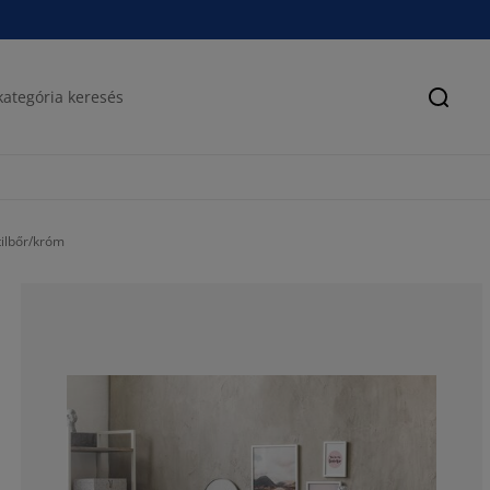
Keres
ilbőr/króm
63.1578947368
18.51851851851