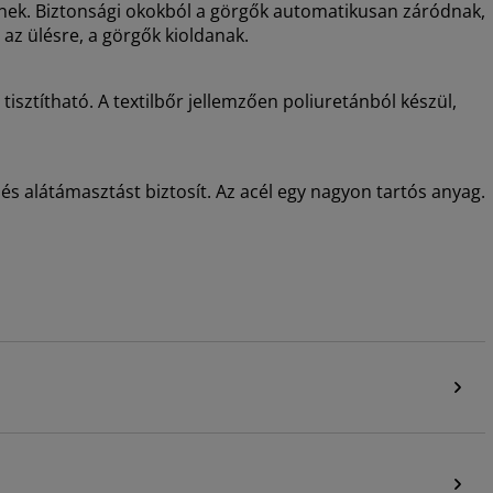
k. Biztonsági okokból a görgők automatikusan záródnak,
 az ülésre, a görgők kioldanak.
tisztítható. A textilbőr jellemzően poliuretánból készül,
 és alátámasztást biztosít. Az acél egy nagyon tartós anyag.