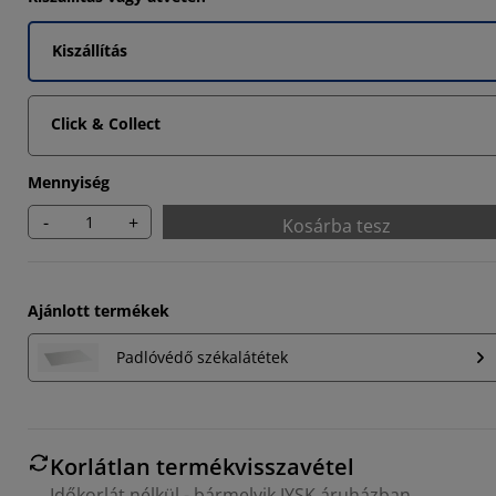
834%
Kiszállítás
846%
696%
Click & Collect
Mennyiség
-
+
Kosárba tesz
Ajánlott termékek
Padlóvédő székalátétek
Korlátlan termékvisszavétel
Időkorlát nélkül - bármelyik JYSK áruházban