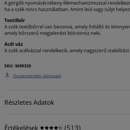
A görgők nyomásérzékeny fékmechanizmussal rendelkezne
ha a szék nincs használatban. Amint leül vagy súlyt helyez
Textilbőr
A szék textilbőrrel van bevonva, amely foltálló és könnyen 
amely bőrszerű megjelenést kölcsönöz neki.
Acél váz
A szék acélvázzal rendelkezik, amely nagyszerű stabilitást
SKU: 3690320
Összeszerelési útmutató
Részletes Adatok
(
513
)
Értékelések