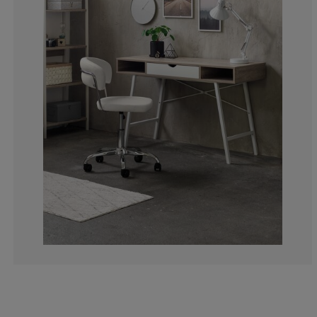
7.992202729044
3.898635477582
6.432748538011