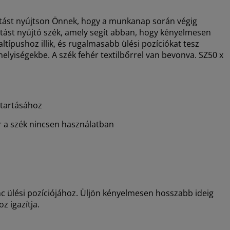
ztást nyújtson Önnek, hogy a munkanap során végig
sztást nyújtó szék, amely segít abban, hogy kényelmesen
típushoz illik, és rugalmasabb ülési pozíciókat tesz
helyiségekbe. A szék fehér textilbőrrel van bevonva. SZ50 x
ttartásához
 a szék nincsen használatban
c ülési pozíciójához. Üljön kényelmesen hosszabb ideig
z igazítja.