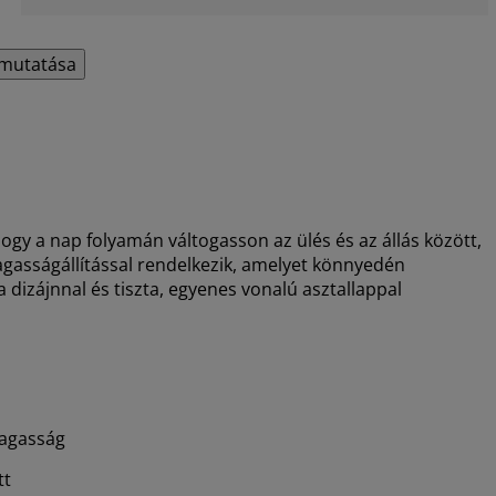
mutatása
ogy a nap folyamán váltogasson az ülés és az állás között,
 magasságállítással rendelkezik, amelyet könnyedén
a dizájnnal és tiszta, egyenes vonalú asztallappal
magasság
tt