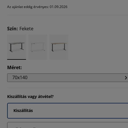
8421%
Az ajánlat eddig érvényes: 01.09.2026
6842%
9473%
Szín
:
Fekete
Méret
:
70x140
Kiszállítás vagy átvétel?
Kiszállítás