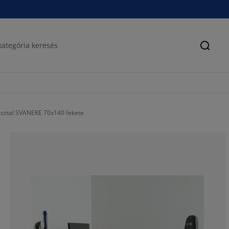
Keres
asztal SVANEKE 70x140 fekete
69.7368421052
13.15789473684