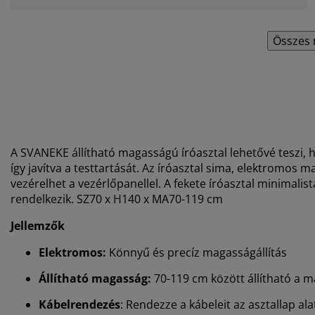
Összes 
A SVANEKE állítható magasságú íróasztal lehetővé teszi, h
így javítva a testtartását. Az íróasztal sima, elektromos
vezérelhet a vezérlőpanellel. A fekete íróasztal minimalist
rendelkezik. SZ70 x H140 x MA70-119 cm
Jellemzők
Elektromos:
Könnyű és precíz magasságállítás
Állítható magasság:
70-119 cm között állítható a 
Kábelrendezés
: Rendezze a kábeleit az asztallap ala