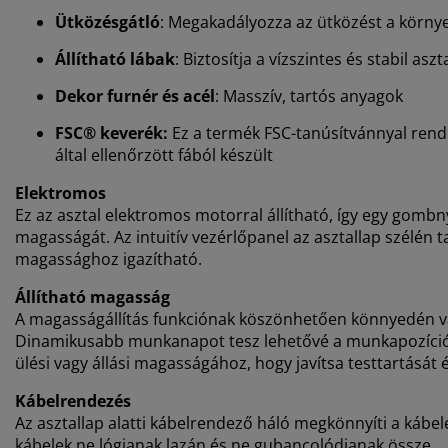
Ütközésgátló
: Megakadályozza az ütközést a körny
Állítható lábak
: Biztosítja a vízszintes és stabil aszt
Dekor furnér és acél
: Masszív, tartós anyagok
FSC® keverék:
Ez a termék FSC-tanúsítvánnyal rend
által ellenőrzött fából készült
Elektromos
Ez az asztal elektromos motorral állítható, így egy gomb
magasságát. Az intuitív vezérlőpanel az asztallap szélén ta
magassághoz igazítható.
Állítható magasság
A magasságállítás funkciónak köszönhetően könnyedén vá
Dinamikusabb munkanapot tesz lehetővé a munkapozíció v
ülési vagy állási magasságához, hogy javítsa testtartását 
Kábelrendezés
Az asztallap alatti kábelrendező háló megkönnyíti a kábel
kábelek ne lógjanak lazán és ne gubancolódjanak össze.