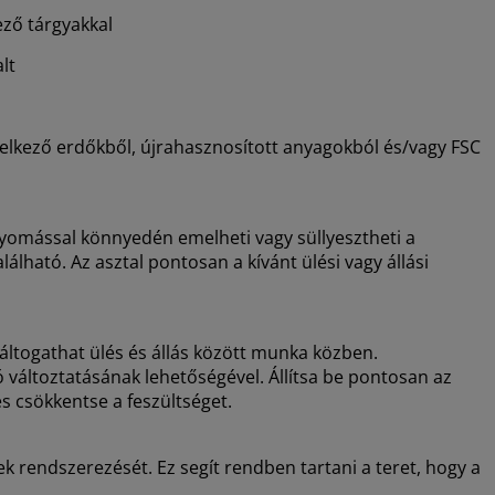
ező tárgyakkal
alt
elkező erdőkből, újrahasznosított anyagokból és/vagy FSC
nyomással könnyedén emelheti vagy süllyesztheti a
lálható. Az asztal pontosan a kívánt ülési vagy állási
ltogathat ülés és állás között munka közben.
áltoztatásának lehetőségével. Állítsa be pontosan az
és csökkentse a feszültséget.
ek rendszerezését. Ez segít rendben tartani a teret, hogy a