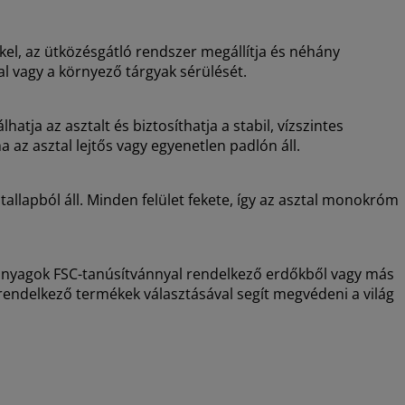
zékel, az ütközésgátló rendszer megállítja és néhány
al vagy a környező tárgyak sérülését.
tja az asztalt és biztosíthatja a stabil, vízszintes
 az asztal lejtős vagy egyenetlen padlón áll.
tallapból áll. Minden felület fekete, így az asztal monokróm
 anyagok FSC-tanúsítvánnyal rendelkező erdőkből vagy más
rendelkező termékek választásával segít megvédeni a világ