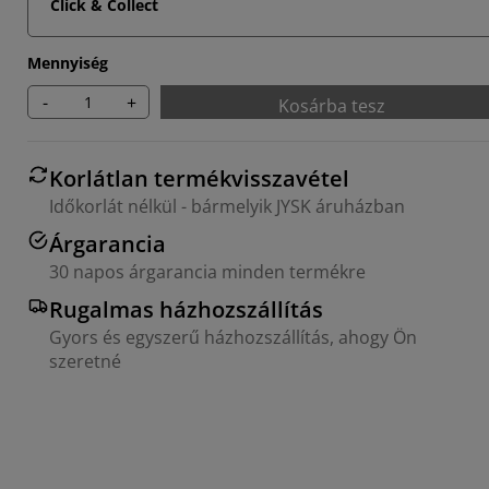
Click & Collect
Mennyiség
-
+
Kosárba tesz
Korlátlan termékvisszavétel
Időkorlát nélkül - bármelyik JYSK áruházban
Árgarancia
30 napos árgarancia minden termékre
Rugalmas házhozszállítás
Gyors és egyszerű házhozszállítás, ahogy Ön
szeretné