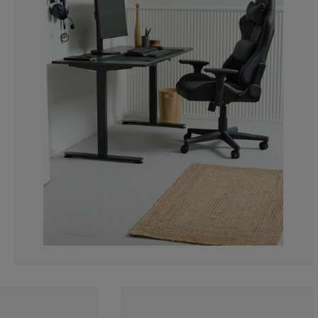
2.63157894736
5.26315789473
9.21052631578