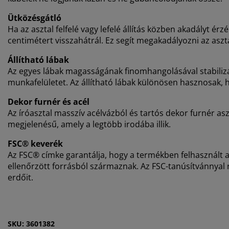
Ütközésgátló
Ha az asztal felfelé vagy lefelé állítás közben akadályt ér
centimétert visszahátrál. Ez segít megakadályozni az aszt
Állítható lábak
Az egyes lábak magasságának finomhangolásával stabilizálha
munkafelületet. Az állítható lábak különösen hasznosak, ha
Dekor furnér és acél
Az íróasztal masszív acélvázból és tartós dekor furnér asz
megjelenésű, amely a legtöbb irodába illik.
FSC® keverék
Az FSC® címke garantálja, hogy a termékben felhasznált
ellenőrzött forrásból származnak. Az FSC-tanúsítvánnyal 
erdőit.
SKU: 3601382