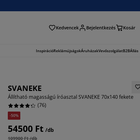
Kedvencek
Bejelentkezés
Kosár
és
Inspiráció
Reklámújságok
Áruházak
Vevőszolgálat
B2B
Állás
SVANEKE
Állítható magasságú íróasztal SVANEKE 70x140 fekete
(
76
)
-50%
6315%
54500 Ft
/db
2104%
109900 Ft /db