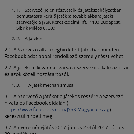
útorápolók és kiegészítők
ltéri világítás
epedők
gykeretek
lágítás
1.
Szervező
: Jelen részvételi- és játékszabályzatban
bemutatásra kerülő játék (a továbbiakban: Játék)
emping
uhásszekrények
gyalapok
áztartás
szervezője a JYSK Kereskedelmi Kft. (1103 Budapest,
Sibrik Miklós u. 30.).
álószoba bútorok
gyrácsok
yerekszoba
2.
A Játékos
yerek matracok
osási kiegészítők
2.1. A Szervező által meghirdetett Játékban minden
Facebook adatlappal rendelkező személy részt vehet.
yerekágyak
2.2. A játékból ki vannak zárva a Szervező alkalmazottai
és azok közeli hozzátartozói.
3.
A játék mechanizmusa:
3.1. A Szervező a Játékot a Játékos részére a Szervező
hivatalos Facebook oldalán (
https://www.facebook.com/JYSK.Magyarorszag
)
keresztül hirdeti meg.
3.2. A nyereményjáték 2017. június 23-tól 2017. június