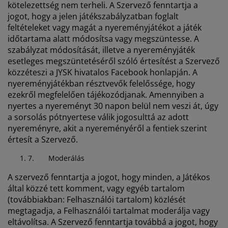
kötelezettség nem terheli. A Szervező fenntartja a
jogot, hogy a jelen játékszabályzatban foglalt
feltételeket vagy magát a nyereményjátékot a játék
időtartama alatt módosítsa vagy megszüntesse. A
szabályzat módosítását, illetve a nyereményjáték
esetleges megszüntetéséről szóló értesítést a Szervező
közzéteszi a JYSK hivatalos Facebook honlapján. A
nyereményjátékban résztvevők felelőssége, hogy
ezekről megfelelően tájékozódjanak. Amennyiben a
nyertes a nyereményt 30 napon belül nem veszi át, úgy
a sorsolás pótnyertese válik jogosulttá az adott
nyereményre, akit a nyereményéről a fentiek szerint
értesít a Szervező.
7.
Moderálás
A szervező fenntartja a jogot, hogy minden, a Játékos
által közzé tett komment, vagy egyéb tartalom
(továbbiakban: Felhasználói tartalom) közlését
megtagadja, a Felhasználói tartalmat moderálja vagy
eltávolítsa. A Szervező fenntartja továbbá a jogot, hogy