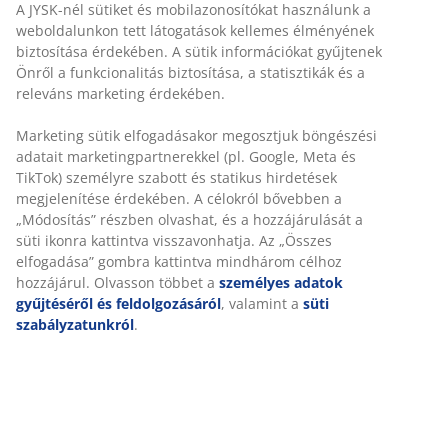
magának a jogot, hogy a nyereményt kizárólag a
A JYSK-nél sütiket és mobilazonosítókat használunk a
weboldalunkon tett látogatások kellemes élményének
nyertesnek illetve annak közeli hozzátartozójának adja
biztosítása érdekében. A sütik információkat gyűjtenek
át.
Önről a funkcionalitás biztosítása, a statisztikák és a
A játékban részt vevők beleegyeznek abba, hogy a
releváns marketing érdekében.
Szervező Facebook oldalán nyilvánosan ismerteti a
nyertes nevét.
Marketing sütik elfogadásakor megosztjuk böngészési
adatait marketingpartnerekkel (pl. Google, Meta és
A Nyertes köteles a Szervezővel a nyeremény
TikTok) személyre szabott és statikus hirdetések
átadásának lebonyolításával kapcsolatban
megjelenítése érdekében. A célokról bővebben a
együttműködni.
„Módosítás” részben olvashat, és a hozzájárulását a
süti ikonra kattintva visszavonhatja. Az „Összes
9.
Szervező jogai
elfogadása” gombra kattintva mindhárom célhoz
hozzájárul. Olvasson többet a
személyes adatok
A Szervezőt a nyeremény átadásán és adóvonzatának
gyűjtéséről és feldolgozásáról
, valamint a
süti
megtérítésén kívül további kötelezettség a
szabályzatunkról
.
nyereménnyel kapcsolatosan nem terheli. Szervező
kizárja felelősségét bármely kártérítési, kártalanítási
igényért a Játékban való részvétellel összefüggésben, a
játék esetleges hibáiból vagy ahhoz kapcsolódó
költségekért, károkért nem vállal felelősséget. Nem
vállal felelősséget továbbá azért, ha a játék időtartama