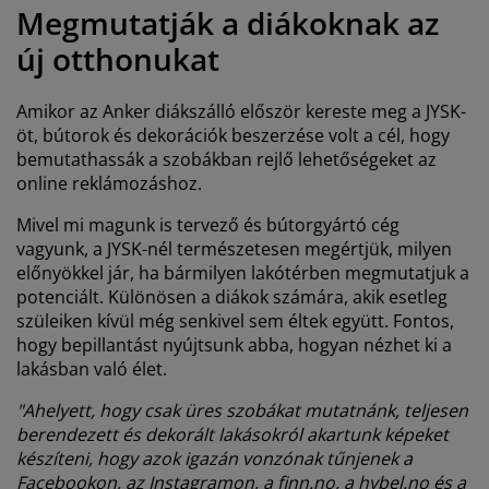
útorápolók és kiegészítők
ltéri világítás
epedők
gykeretek
lágítás
Megmutatják a diákoknak az
új otthonukat
emping
uhásszekrények
gyalapok
áztartás
Amikor az Anker diákszálló először kereste meg a JYSK-
álószoba bútorok
gyrácsok
yerekszoba
öt, bútorok és dekorációk beszerzése volt a cél, hogy
bemutathassák a szobákban rejlő lehetőségeket az
yerek matracok
osási kiegészítők
online reklámozáshoz.
yerekágyak
Mivel mi magunk is tervező és bútorgyártó cég
vagyunk, a JYSK-nél természetesen megértjük, milyen
előnyökkel jár, ha bármilyen lakótérben megmutatjuk a
potenciált. Különösen a diákok számára, akik esetleg
szüleiken kívül még senkivel sem éltek együtt. Fontos,
hogy bepillantást nyújtsunk abba, hogyan nézhet ki a
lakásban való élet.
"Ahelyett, hogy csak üres szobákat mutatnánk, teljesen
berendezett és dekorált lakásokról akartunk képeket
készíteni, hogy azok igazán vonzónak tűnjenek a
Facebookon, az Instagramon, a finn.no, a hybel.no és a