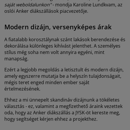
saját weboldalunkon"
- mondja Karoline Lundkvam, az
oslói Anker diákszállások piacvezetője.
Modern dizájn, versenyképes árak
A fiatalabb korosztálynak szánt lakások berendezése és
dekorálása különleges kihívást jelenthet. A személyes
stílus még soha nem volt annyira egyéni, mint
manapság.
Ezért a legjobb megoldás a letisztult és modern dizájn,
amely egyszerre mutatja be a helyszín tulajdonságait,
mégis teret enged minden ember saját
értelmezésének.
Ehhez a mi ünnepelt skandináv dizájnunk a tökéletes
választás - ez, valamint a megfizethető áraink vezettek
oda, hogy az Anker diákszállás a JYSK-öt kereste meg,
hogy segítséget kérjen ehhez a projekthez.