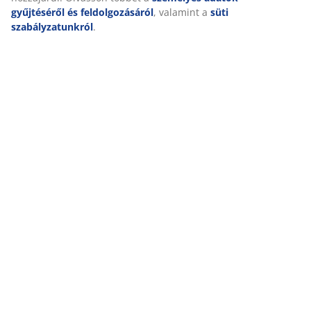
gyűjtéséről és feldolgozásáról
, valamint a
süti
szabályzatunkról
.
NAGYSZERŰ AJÁNLATOK MÁR 47 ÉVE
49 országban több mint 3600 áruházunk van.
SKANDINÁV HAGYOMÁNYOK
Globális cégünk skandináv hagyományokkal rendelkezik.
Alapítva 1979-ben Dániában.
MATRAC SZAVATOSSÁG
25 év szavatosság GOLD matracainkra.