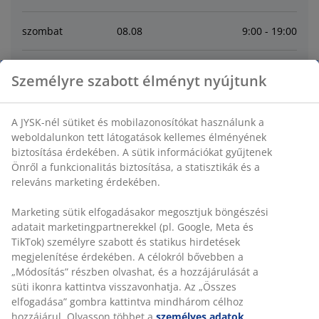
szombat
08
.
08
9:00 - 19:00
vasárnap
09
.
08
9:00 - 16:00
Személyre szabott élményt nyújtunk
hétfő
10
.
08
9:00 - 19:00
A JYSK-nél sütiket és mobilazonosítókat használunk a
weboldalunkon tett látogatások kellemes élményének
kedd
11
.
08
9:00 - 19:00
biztosítása érdekében. A sütik információkat gyűjtenek
Önről a funkcionalitás biztosítása, a statisztikák és a
releváns marketing érdekében.
szerda
12
.
08
9:00 - 19:00
Marketing sütik elfogadásakor megosztjuk böngészési
csütörtök
13
.
08
9:00 - 19:00
adatait marketingpartnerekkel (pl. Google, Meta és
TikTok) személyre szabott és statikus hirdetések
megjelenítése érdekében. A célokról bővebben a
Contact
„Módosítás” részben olvashat, és a hozzájárulását a
süti ikonra kattintva visszavonhatja. Az „Összes
elfogadása” gombra kattintva mindhárom célhoz
VEVŐSZOLGÁLATUNK ELÉRHETŐSÉGEI
hozzájárul. Olvasson többet a
személyes adatok