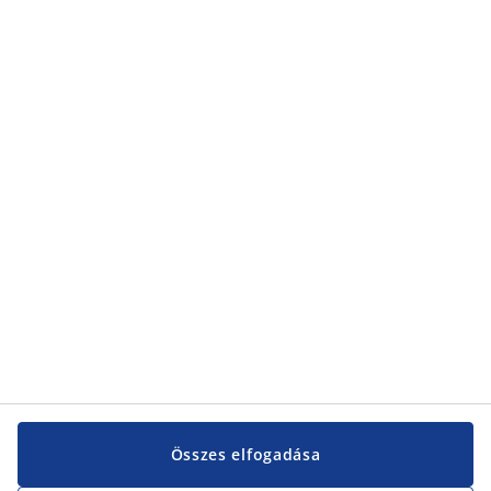
Kategóriák
Kategóriák
Vevőszolgálat
Vevőszolgálat
JYSK
JYSK
KÖZPONTI IRODA
JYSK követése
Összes elfogadása