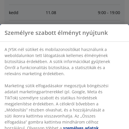
kedd
11
.
08
9:00 - 19:00
szerda
12
.
08
9:00 - 19:00
Személyre szabott élményt nyújtunk
csütörtök
13
.
08
9:00 - 19:00
A JYSK-nél sütiket és mobilazonosítókat használunk a
weboldalunkon tett látogatások kellemes élményének
péntek
14
.
08
9:00 - 19:00
biztosítása érdekében. A sütik információkat gyűjtenek
Önről a funkcionalitás biztosítása, a statisztikák és a
releváns marketing érdekében.
szombat
15
.
08
9:00 - 19:00
Marketing sütik elfogadásakor megosztjuk böngészési
vasárnap
16
.
08
10:00 - 18:00
adatait marketingpartnerekkel (pl. Google, Meta és
TikTok) személyre szabott és statikus hirdetések
megjelenítése érdekében. A célokról bővebben a
Contact
„Módosítás” részben olvashat, és a hozzájárulását a
süti ikonra kattintva visszavonhatja. Az „Összes
elfogadása” gombra kattintva mindhárom célhoz
VEVŐSZOLGÁLATUNK ELÉRHETŐSÉGEI
hozzájárul. Olvasson többet a
személyes adatok