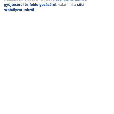
gyűjtéséről és feldolgozásáról
, valamint a
süti
szabályzatunkról
.
NAGYSZERŰ AJÁNLATOK MÁR 47 ÉVE
49 országban több mint 3600 áruházunk van.
SKANDINÁV HAGYOMÁNYOK
Globális cégünk skandináv hagyományokkal rendelkezik.
Alapítva 1979-ben Dániában.
MATRAC SZAVATOSSÁG
25 év szavatosság GOLD matracainkra.