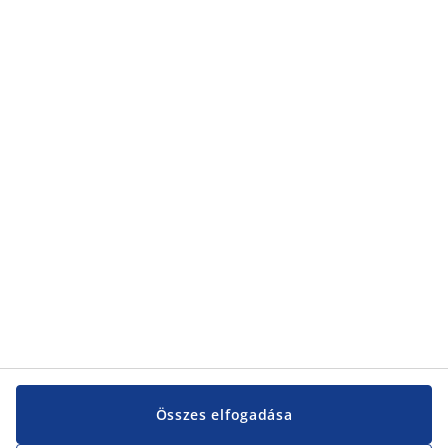
Kategóriák
Kategóriák
Vevőszolgálat
Vevőszolgálat
JYSK
JYSK
KÖZPONTI IRODA
JYSK követése
Összes elfogadása