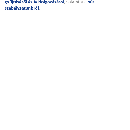
gyűjtéséről és feldolgozásáról
, valamint a
süti
szabályzatunkról
.
NAGYSZERŰ AJÁNLATOK MÁR 47 ÉVE
49 országban több mint 3600 áruházunk van.
SKANDINÁV HAGYOMÁNYOK
Globális cégünk skandináv hagyományokkal rendelkezik.
Alapítva 1979-ben Dániában.
MATRAC SZAVATOSSÁG
25 év szavatosság GOLD matracainkra.