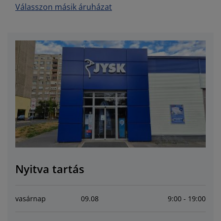
útorápolók és kiegészítők
ltéri világítás
epedők
gykeretek
lágítás
Válasszon másik áruházat
emping
uhásszekrények
gyalapok
áztartás
álószoba bútorok
gyrácsok
yerekszoba
yerek matracok
osási kiegészítők
yerekágyak
Nyitva tartás
vasárnap
09
.
08
9:00 - 19:00