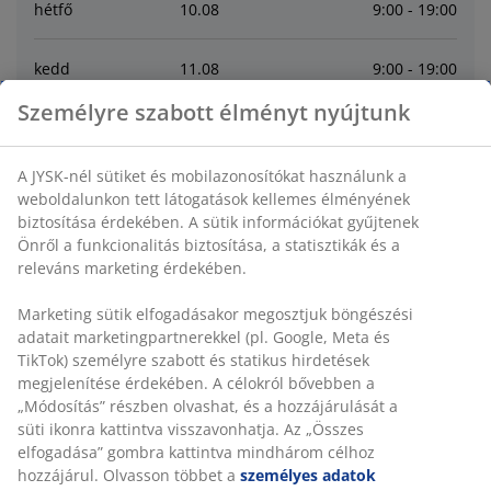
hétfő
10
.
08
9:00 - 19:00
kedd
11
.
08
9:00 - 19:00
Személyre szabott élményt nyújtunk
szerda
12
.
08
9:00 - 19:00
A JYSK-nél sütiket és mobilazonosítókat használunk a
csütörtök
13
.
08
9:00 - 19:00
weboldalunkon tett látogatások kellemes élményének
biztosítása érdekében. A sütik információkat gyűjtenek
Önről a funkcionalitás biztosítása, a statisztikák és a
péntek
14
.
08
9:00 - 19:00
releváns marketing érdekében.
szombat
15
.
08
9:00 - 19:00
Marketing sütik elfogadásakor megosztjuk böngészési
adatait marketingpartnerekkel (pl. Google, Meta és
TikTok) személyre szabott és statikus hirdetések
Contact
megjelenítése érdekében. A célokról bővebben a
„Módosítás” részben olvashat, és a hozzájárulását a
VEVŐSZOLGÁLATUNK ELÉRHETŐSÉGEI
süti ikonra kattintva visszavonhatja. Az „Összes
elfogadása” gombra kattintva mindhárom célhoz
hozzájárul. Olvasson többet a
személyes adatok