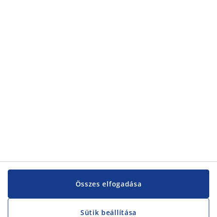
Kategóriák
Kategóriák
Vevőszolgálat
Vevőszolgálat
JYSK
JYSK
KÖZPONTI IRODA
JYSK követése
Összes elfogadása
Sütik beállítása