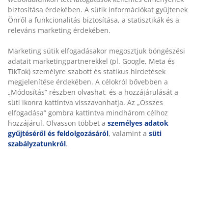
biztosítása érdekében. A sütik információkat gyűjtenek
SKANDINÁV HAGYOMÁNYOK
Önről a funkcionalitás biztosítása, a statisztikák és a
Globális cégünk skandináv hagyományokkal rendelkezik.
releváns marketing érdekében.
Alapítva 1979-ben Dániában.
Marketing sütik elfogadásakor megosztjuk böngészési
adatait marketingpartnerekkel (pl. Google, Meta és
TikTok) személyre szabott és statikus hirdetések
megjelenítése érdekében. A célokról bővebben a
MATRAC SZAVATOSSÁG
„Módosítás” részben olvashat, és a hozzájárulását a
25 év szavatosság GOLD matracainkra.
süti ikonra kattintva visszavonhatja. Az „Összes
elfogadása” gombra kattintva mindhárom célhoz
hozzájárul. Olvasson többet a
személyes adatok
gyűjtéséről és feldolgozásáról
, valamint a
süti
szabályzatunkról
.
MINDIG ALACSONY ÁR
Alacsony árú termékek széles választéka minden nap.