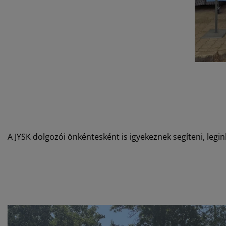
A JYSK dolgozói önkéntesként is igyekeznek segíteni, le