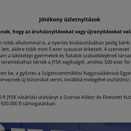
Jótékony üzletnyitások
ak, hogy az áruháznyitásokat vagy újranyitásokat vala
öbb alkalommal is, a nyertes kiválasztásában pedig bárki ré
lett, akikre több mint 5 ezer szavazat érkezett. A szerveze
jtani a lakótelepi gyermekek és fiatalok szabadidejének tár
remtéséhez kérték a JYSK segítségét, amihez 500 ezer for
ett be, a győztes a Szigetszentmiklósi Nagycsaládosok Egyes
is terveznek új bútorokat venni, továbbá melegétel-osztásho
ft JYSK vásárlási utalványt a Szarvas Kóbor és Elveszett Kut
500.000 ft támogatásban.