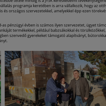
tebbé tétele mindig is a JYSK kereskedelmi tevékenységének
vállalás programja keretében is arra vállalkozik, hogy az ot
lis és országos szervezetekkel, amelyekkel épp ezen törekvé
 pénzügyi évben is számos ilyen szervezetet, ügyet támogat
unkáját termékekkel, például babzsákokkal és törülközőkkel
gben szenvedő gyerekeket támogató alapítványt, bútorokkal
ányt.