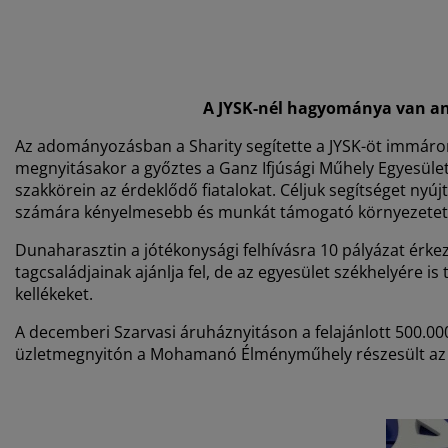
A JYSK-nél hagyománya van ann
Az adományozásban a Sharity segítette a JYSK-öt immáron t
megnyitásakor a győztes a Ganz Ifjúsági Műhely Egyesület 
szakkörein az érdeklődő fiatalokat. Céljuk segítséget nyú
számára kényelmesebb és munkát támogató környezetet te
Dunaharasztin a jótékonysági felhívásra 10 pályázat érkez
tagcsaládjainak ajánlja fel, de az egyesület székhelyére 
kellékeket.
A decemberi Szarvasi áruháznyitáson a felajánlott 500.000 
üzletmegnyitón a Mohamanó Élményműhely részesült az 