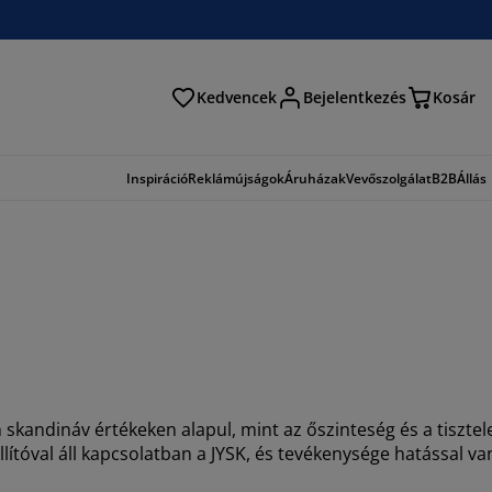
Kedvencek
Bejelentkezés
Kosár
és
Inspiráció
Reklámújságok
Áruházak
Vevőszolgálat
B2B
Állás
 skandináv értékeken alapul, mint az őszinteség és a tisztel
llítóval áll kapcsolatban a JYSK, és tevékenysége hatással va