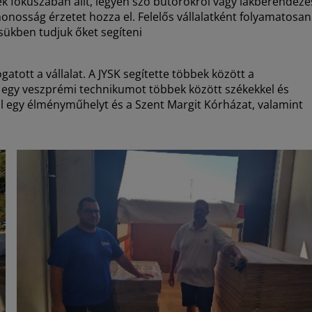
 fókuszában állt, legyen szó bútorokról vagy lakberendezé
thonosság érzetet hozza el. Felelős vállalatként folyamatosan
sükben tudjuk őket segíteni
ott a vállalat. A JYSK segítette többek között a
, egy veszprémi technikumot többek között székekkel és
 egy élményműhelyt és a Szent Margit Kórházat, valamint