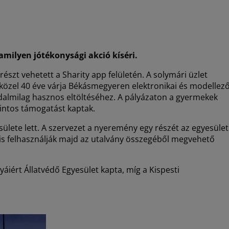
milyen jótékonysági akció kíséri.
szt vehetett a Sharity app felületén. A solymári üzlet
t közel 40 éve várja Békásmegyeren elektronikai és modellez
sadalmilag hasznos eltöltéséhez. A pályázaton a gyermekek
intos támogatást kaptak.
ülete lett. A szervezet a nyeremény egy részét az egyesület
z is felhasználják majd az utalvány összegéből megvehető
yáiért Állatvédő Egyesület kapta, míg a Kispesti