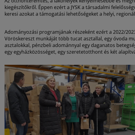
Az otthonteremtés, a lakóhelyek kényelmesebbé és meghit
kiegészítőkről. Éppen ezért a JYSK a társadalmi felelősség
keresi azokat a támogatási lehetőségeket a helyi, regioná
Adományozási programjának részeként ezért a 2022/2023-as
Vöröskereszt munkáját több tucat asztallal, egy óvoda m
asztalokkal, pénzbeli adománnyal egy daganatos betegsé
egy egyházközösséget, egy szeretetotthont és két alapítv