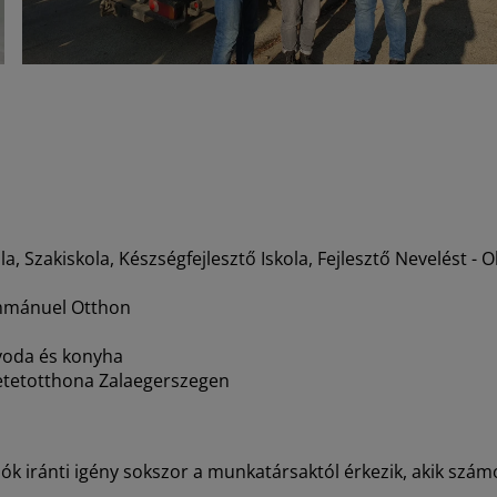
, Szakiskola, Készségfejlesztő Iskola, Fejlesztő Nevelést -
mmánuel Otthon
Óvoda és konyha
etetotthona Zalaegerszegen
iók iránti igény sokszor a munkatársaktól érkezik, akik sz