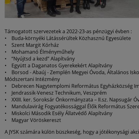
Támogatott szervezetek a 2022-23-as pénzügyi évben :
• Buda-környéki Látássérültek Közhasznú Egyesülete
• Szent Margit Kórház
• Mohamanó Élményműhely
• “Nyújtsd a kezd” Alapítvány
• Együtt a Daganatos Gyerekekért Alapítvány
• Borsod - Abaúj - Zemplén Megyei Óvoda, Általános Iskola
Módszertani Intézmény
• Debrecen Nagytemplomi Református Egyházközség I
• Jendrassik-Venesz Technikum, Veszprém
• XXIII. ker. Soroksár Önkormányzata – II.sz. Napsugár 
• Mandulavirág Fogyatékossággal Élők Református Szer
• Miskolci Második Esély Állatvédő Alapítvány
• Magyar Vöröskereszt
A JYSK számára külön büszkeség, hogy a jótékonysági akc