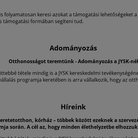
ten is folyamatosan keresi azokat a támogatási lehetőségeket a
 támogatási formában segíteni tud.
Adományozás
Otthonosságot teremtünk - Adományozás a JYSK-né
tebbé tétele mindig is a JYSK kereskedelmi tevékenységének
vállalás programja keretében is arra vállalkozik, hogy az ot
Híreink
eretetotthon, kórház – többek között ezeknek a szerveze
mja során. A cél az, hogy minden élethelyzetbe elhozzuk