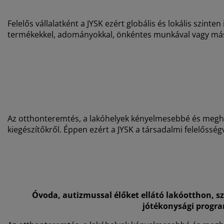
torápolók és kiegészítők
ltéri világítás
pedők
ykeretek
lágítás
Felelős vállalatként a JYSK ezért globális és lokális szin
mping
hásszekrények
yalapok
ztartás
termékekkel, adományokkal, önkéntes munkával vagy más
lószoba bútorok
yrácsok
erekszoba
erek matracok
sási kiegészítők
erekágyak
Az otthonteremtés, a lakóhelyek kényelmesebbé és meghit
kiegészítőkről. Éppen ezért a JYSK a társadalmi felelősség
Óvoda, autizmussal élőket ellátó lakóotthon, sz
jótékonysági progra