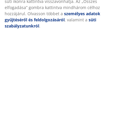
személyre szabott és statikus hirdetések megjelenítése
érdekében. A célokról bővebben a „Módosítás” részben
olvashat, és a hozzájárulását a süti ikonra kattintva
Értékelések
visszavonhatja. Az „Összes elfogadása” gombra kattintva
(
1112
)
mindhárom célhoz hozzájárul. Olvasson többet a
személyes adatok gyűjtéséről és feldolgozásáról
,
valamint a
süti szabályzatunkról
.
Kiszállítás