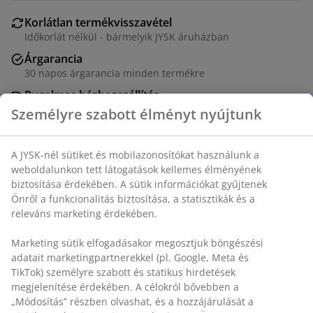
Korlátlan termékvisszavétel
Időkorlát nélkül - bármelyik JYSK áruházban
Árgarancia
30 napos árgarancia minden termékre
Rugalmas házhozszállítás
Gyors és egyszerű házhozszállítás, ahogy Ön szeretné
Személyre szabott élményt nyújtunk
Króm. Állítható magasság. SZ90 x MA122-166 x MÉ45
cm
A JYSK-nél sütiket és mobilazonosítókat használunk a
SKU: 3640341
weboldalunkon tett látogatások kellemes élményének
biztosítása érdekében. A sütik információkat gyűjtenek
Összeszerelési útmutató
Önről a funkcionalitás biztosítása, a statisztikák és a
releváns marketing érdekében.
Marketing sütik elfogadásakor megosztjuk böngészési
Részletes Adatok
adatait marketingpartnerekkel (pl. Google, Meta és TikTok)