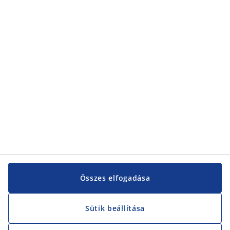
Kategóriák
Kategóriák
Vevőszolgálat
Vevőszolgálat
JYSK
JYSK
KÖZPONTI IRODA
JYSK követése