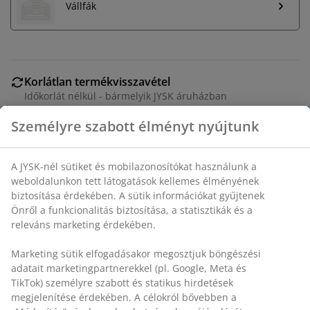
Vállfák
Korlátlan termékvisszavétel
Időkorlát nélkül - bármelyik JYSK áruházban
Árgarancia
30 napos árgarancia minden termékre
Rugalmas házhozszállítás
Gyors és egyszerű házhozszállítás, ahogy Ön szeretné
Személyre szabott élményt nyújtunk
A JYSK-nél sütiket és mobilazonosítókat használunk a
Acél. SZ120 x MA165 x MÉ50 cm
weboldalunkon tett látogatások kellemes élményének
biztosítása érdekében. A sütik információkat gyűjtenek
SKU: 3630055
Önről a funkcionalitás biztosítása, a statisztikák és a
releváns marketing érdekében.
Összeszerelési útmutató
Marketing sütik elfogadásakor megosztjuk böngészési