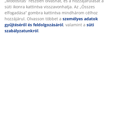
adatait marketingpartnerekkel (pl. Google, Meta és TikTok)
személyre szabott és statikus hirdetések megjelenítése
Részletes Adatok
érdekében. A célokról bővebben a „Módosítás” részben
olvashat, és a hozzájárulását a süti ikonra kattintva
visszavonhatja. Az „Összes elfogadása” gombra kattintva
mindhárom célhoz hozzájárul. Olvasson többet a
Értékelések
személyes adatok gyűjtéséről és feldolgozásáról
,
(
24
)
valamint a
süti szabályzatunkról
.
Kiszállítás