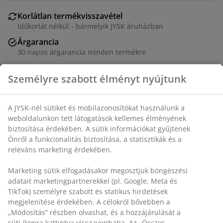
Korlátlan termékvisszavétel
Időkorlát nélkül - bármelyik JYSK áruházban
Árgarancia
30 napos árgarancia minden termékre
Rugalmas házhozszállítás
Személyre szabott élményt nyújtunk
Gyors és egyszerű házhozszállítás, ahogy Ön szeretné
A JYSK-nél sütiket és mobilazonosítókat használunk a
Króm. Állítható magasság. SZ101 x MA108/184 x MÉ41
weboldalunkon tett látogatások kellemes élményének
cm
biztosítása érdekében. A sütik információkat gyűjtenek
Önről a funkcionalitás biztosítása, a statisztikák és a
releváns marketing érdekében.
SKU: 3690469
Összeszerelési útmutató
Marketing sütik elfogadásakor megosztjuk böngészési
adatait marketingpartnerekkel (pl. Google, Meta és
TikTok) személyre szabott és statikus hirdetések
megjelenítése érdekében. A célokról bővebben a
Részletes Adatok
„Módosítás” részben olvashat, és a hozzájárulását a
süti ikonra kattintva visszavonhatja. Az „Összes