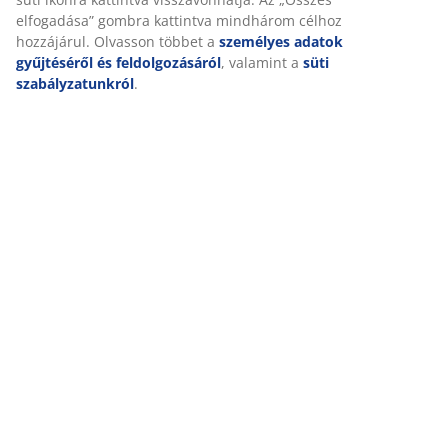
elfogadása” gombra kattintva mindhárom célhoz
hozzájárul. Olvasson többet a
személyes adatok
Értékelések
gyűjtéséről és feldolgozásáról
, valamint a
süti
szabályzatunkról
.
(
90
)
Kiszállítás