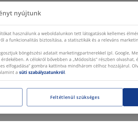
ényt nyújtunk
sítókat használunk a weboldalunkon tett látogatások kellemes élmé
ől a funkcionalitás biztosítása, a statisztikák és a releváns market
gosztjuk böngészési adatait marketingpartnerekkel (pl. Google, Met
 érdekében. A célokról bővebben a „Módosítás” részben olvashat, és
szes elfogadása” gombra kattintva mindhárom célhoz hozzájárul. O
valamint a
süti szabályzatunkról
.
Feltétlenül szükséges