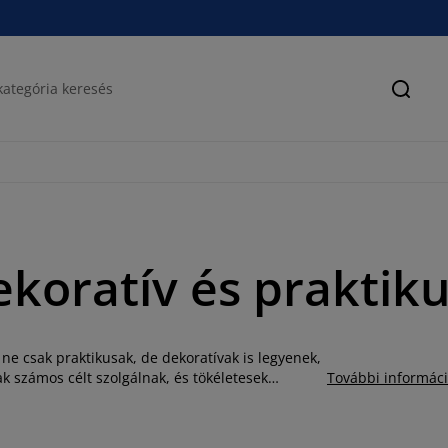
Keres
ekoratív és praktiku
 ne csak praktikusak, de dekoratívak is legyenek,
ak számos célt szolgálnak, és tökéletesek
További informác
ak különösen dekoratívak, ha például egy
ű, méretű és anyagú kosarak közül válogathat,
n, bambusz, fenyő, acél, fa és pamut. Ennek