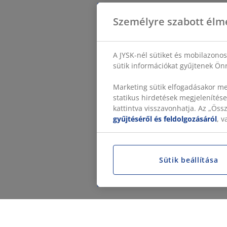
Személyre szabott élm
A JYSK-nél sütiket és mobilazono
sütik információkat gyűjtenek Önr
Marketing sütik elfogadásakor me
statikus hirdetések megjelenítése
kattintva visszavonhatja. Az „Ös
gyűjtéséről és feldolgozásáról
, 
Sütik beállítása