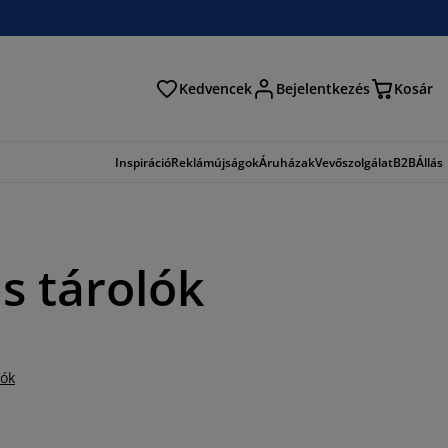
Kedvencek
Bejelentkezés
Kosár
és
Inspiráció
Reklámújságok
Áruházak
Vevőszolgálat
B2B
Állás
s tárolók
iók