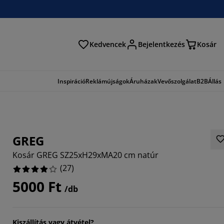
Kedvencek
Bejelentkezés
Kosár
és
Inspiráció
Reklámújságok
Áruházak
Vevőszolgálat
B2B
Állás
GREG
Kosár GREG SZ25xH29xMA20 cm natúr
(
27
)
5000 Ft
/db
8145%
2222%
Kiszállítás vagy átvétel?