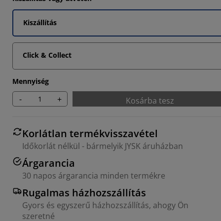
4066%
Kiszállítás
4813%
4066%
Click & Collect
Mennyiség
-
+
Kosárba tesz
Korlátlan termékvisszavétel
Időkorlát nélkül - bármelyik JYSK áruházban
Árgarancia
30 napos árgarancia minden termékre
Rugalmas házhozszállítás
Gyors és egyszerű házhozszállítás, ahogy Ön
szeretné