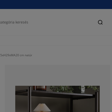
Keres
25xH29xMA20 cm natúr
48.14814814814
22.2222222222