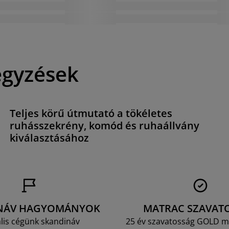
egyzések
Teljes körű útmutató a tökéletes
ruhásszekrény, komód és ruhaállvány
kiválasztásához
NÁV HAGYOMÁNYOK
MATRAC SZAVAT
lis cégünk skandináv
25 év szavatosság GOLD m