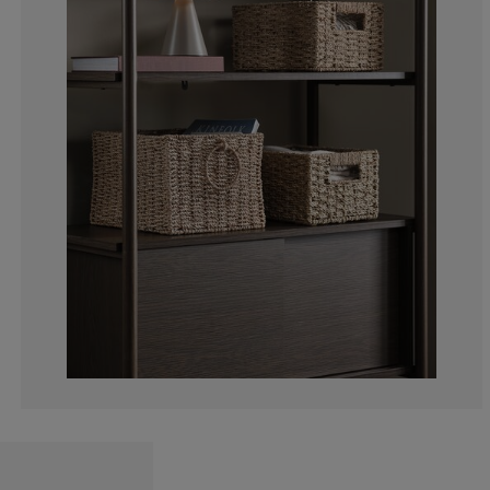
7.407407407407
14.81481481481
7.407407407407