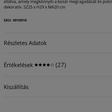
ellátva, amely megkönnyíti a kosár megragadását és polcró
dekoratív. SZ25 x H29 x MA20 cm
SKU: 4910010
Részletes Adatok
(
27
)
Értékelések
Kiszállítás