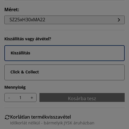
Méret
:
SZ25xH30xMA22
Kiszállítás vagy átvétel?
Kiszállítás
Click & Collect
Mennyiség
-
+
Kosárba tesz
Korlátlan termékvisszavétel
Időkorlát nélkül - bármelyik JYSK áruházban