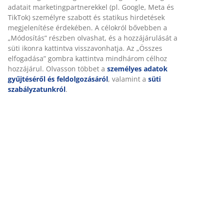
Értékelések
(
53
)
Kiszállítás