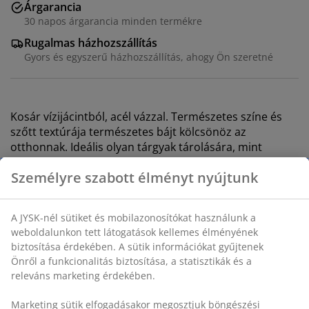
Árgarancia
30 napos árgarancia minden termékre
Rugalmas házhozszállítás
Gyors és egyszerű házhozszállítás, ahogy Ön szeretné
Kosár vízijácintból, acél vázzal. Természetes színe és
szőtt textúrája természetes bájt kölcsönöz az
otthonnak. Ideális olyan tárgyak tárolására, mint
játékok, könyvek vagy kozmetikumok. SZ25 x H30 x
MA22 cm
SKU: 4912842
Részletes Adatok