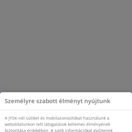
Személyre szabott élményt nyújtunk
A JYSK-nél sütiket és mobilazonosítókat használunk a
weboldalunkon tett látogatások kellemes élményének
biztosítása érdekében. A sütik információkat gyűjtenek