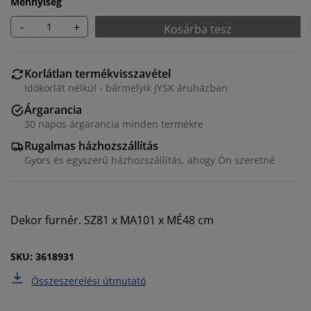
Mennyiség
-
+
Kosárba tesz
Korlátlan termékvisszavétel
Időkorlát nélkül - bármelyik JYSK áruházban
Árgarancia
30 napos árgarancia minden termékre
Rugalmas házhozszállítás
Gyors és egyszerű házhozszállítás, ahogy Ön szeretné
Személyre szabott élményt nyújtunk
Dekor furnér. SZ81 x MA101 x MÉ48 cm
A JYSK-nél sütiket és mobilazonosítókat használunk a
weboldalunkon tett látogatások kellemes élményének
SKU: 3618931
biztosítása érdekében. A sütik információkat gyűjtenek
Önről a funkcionalitás biztosítása, a statisztikák és a
Összeszerelési útmutató
releváns marketing érdekében.