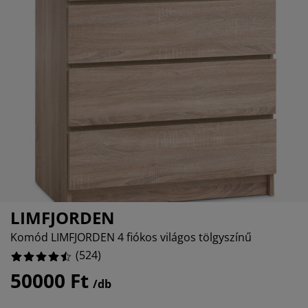
útorápolók és kiegészítők
ltéri világítás
epedők
gykeretek
lágítás
%
emping
uhásszekrények
gyalapok
áztartás
álószoba bútorok
gyrácsok
yerekszoba
%
yerek matracok
osási kiegészítők
yerekágyak
LIMFJORDEN
Komód LIMFJORDEN 4 fiókos világos tölgyszínű
(
524
)
50000 Ft
/db