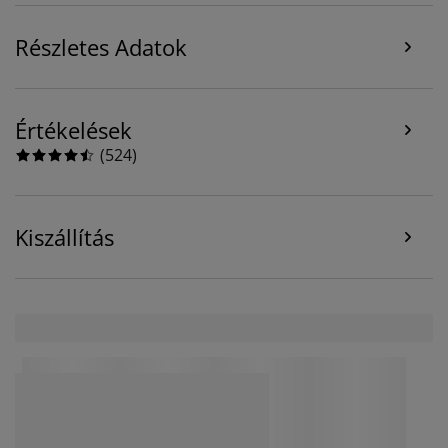
Marketing sütik elfogadásakor megosztjuk böngészési
adatait marketingpartnerekkel (pl. Google, Meta és
Részletes Adatok
TikTok) személyre szabott és statikus hirdetések
megjelenítése érdekében. A célokról bővebben a
„Módosítás” részben olvashat, és a hozzájárulását a
süti ikonra kattintva visszavonhatja. Az „Összes
Értékelések
elfogadása” gombra kattintva mindhárom célhoz
(
524
)
hozzájárul. Olvasson többet a
személyes adatok
gyűjtéséről és feldolgozásáról
, valamint a
süti
szabályzatunkról
.
Kiszállítás