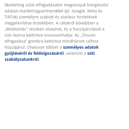
Részletes Adatok
Értékelések
(
826
)
Személyre szabott élményt nyújtunk
Kiszállítás
A JYSK-nél sütiket és mobilazonosítókat használunk a weboldal
tett látogatások kellemes élményének biztosítása érdekében. A s
információkat gyűjtenek Önről a funkcionalitás biztosítása, a
statisztikák és a releváns marketing érdekében.
Marketing sütik elfogadásakor megosztjuk böngészési adatait
marketingpartnerekkel (pl. Google, Meta és TikTok) személyre sz
és statikus hirdetések megjelenítése érdekében. A célokról bőv
„Módosítás” részben olvashat, és a hozzájárulását a süti ikonra