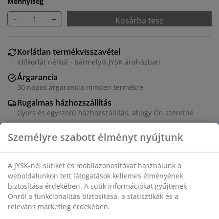
Mennyiség
-
+
Kosárba tesz
Korlátlan termékvisszavétel
Időkorlát nélkül - bármelyik JYSK áruházban
Árgarancia
30 napos árgarancia minden termékre
Rugalmas házhozszállítás
Gyors és egyszerű házhozszállítás, ahogy Ön szeretné
Dekor furnér. SZ81 x MA101 x MÉ48 cm
SKU: 3618930
Összeszerelési útmutató