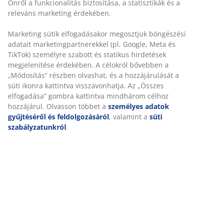
Dekor furnér. Belső elrendezés: 6 polc és 2 vállfatartó.
SZ167 x MA197 x MÉ53 cm
SKU: 3601087
Összeszerelési útmutató
Részletes Adatok
Értékelések
(
729
)
Kiszállítás