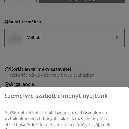
Ajánlott termékek
Vállfák
Korlátlan termékvisszavétel
Időkorlát nélkül - bármelyik JYSK áruházban
Árgarancia
30 napos árgarancia minden termékre
Rugalmas házhozszállítás
Gyors és egyszerű házhozszállítás, ahogy Ön szeretné