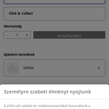
Click & Collect
Mennyiség
-
+
Kosárba tesz
Ajánlott termékek
Vállfák
Korlátlan termékvisszavétel
Időkorlát nélkül - bármelyik JYSK áruházban
Árgarancia