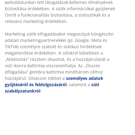
30 napos árgarancia minden termékre
Rugalmas házhozszállítás
Gyors és egyszerű házhozszállítás, ahogy Ön szeretné
Dekor furnér. Belső elrendezés: 1 vállfatartó. SZ80 x
MA193 x MÉ51 cm
SKU: 3611113
Összeszerelési útmutató
Részletes Adatok
Értékelések