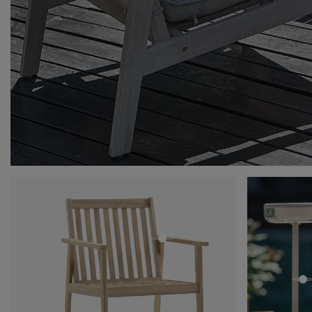
open
o