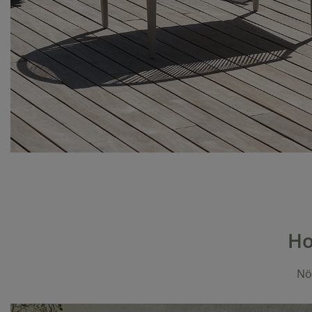
Ho
Növ