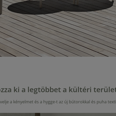
zza ki a legtöbbet a kültéri terüle
elje a kényelmet és a hygge-t az új bútorokkal és puha textíl