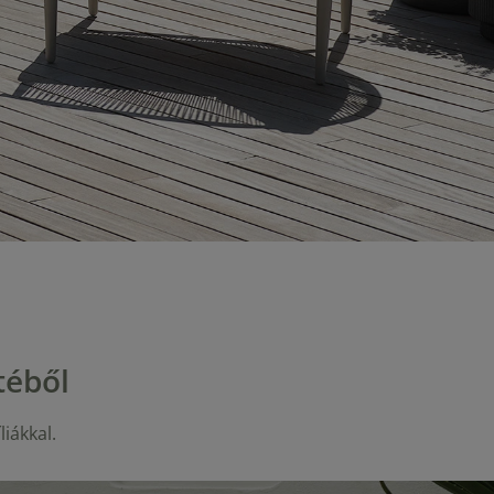
téből
iákkal.