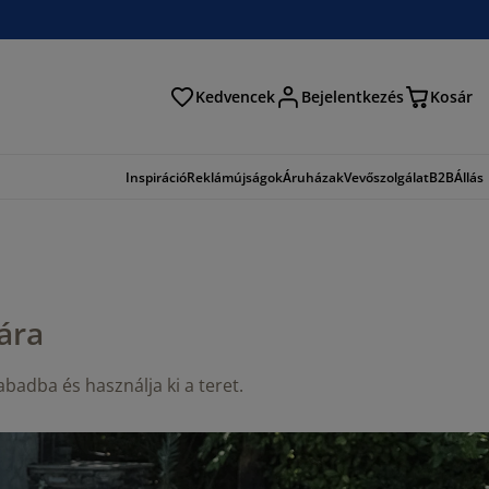
Kedvencek
Bejelentkezés
Kosár
és
Inspiráció
Reklámújságok
Áruházak
Vevőszolgálat
B2B
Állás
ára
zabadba és használja ki a teret.