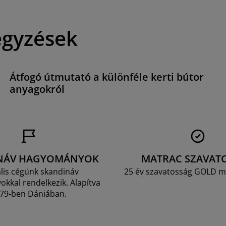
egyzések
Átfogó útmutató a különféle kerti bútor
anyagokról
NÁV HAGYOMÁNYOK
MATRAC SZAVAT
lis cégünk skandináv
25 év szavatosság GOLD m
kkal rendelkezik. Alapítva
79-ben Dániában.