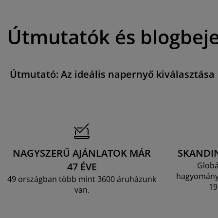
Útmutatók és blogbej
Útmutató: Az ideális napernyő kiválasztása
NAGYSZERŰ AJÁNLATOK MÁR
SKANDI
47 ÉVE
Globá
hagyományo
49 országban több mint 3600 áruházunk
19
van.