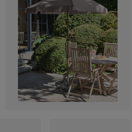
0%
0%
25%