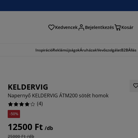
Kedvencek
Bejelentkezés
Kosár
és
Inspiráció
Reklámújságok
Áruházak
Vevőszolgálat
B2B
Állás
KELDERVIG
Napernyő KELDERVIG ÁTM200 sötét homok
(
4
)
-50%
12500 Ft
/db
25000 Ft /db