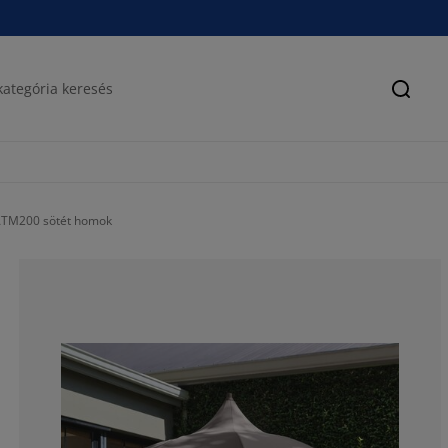
Keres
ÁTM200 sötét homok
75%
0%