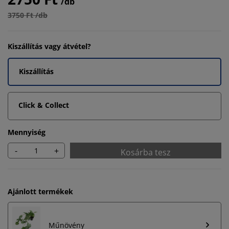
/db
3750 Ft /db
Kiszállítás vagy átvétel?
Kiszállítás
Click & Collect
Mennyiség
-
+
Kosárba tesz
Ajánlott termékek
Műnövény