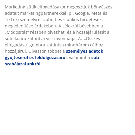
SKU: 6425018
Marketing sütik elfogadásakor megosztjuk böngészési
adatait marketingpartnerekkel (pl. Google, Meta és
TikTok) személyre szabott és statikus hirdetések
megjelenítése érdekében. A célokról bővebben a
Részletes Adatok
„Módosítás” részben olvashat, és a hozzájárulását a
süti ikonra kattintva visszavonhatja. Az „Összes
elfogadása” gombra kattintva mindhárom célhoz
hozzájárul. Olvasson többet a
személyes adatok
Értékelések
gyűjtéséről és feldolgozásáról
, valamint a
süti
szabályzatunkról
.
(
0
)
Kiszállítás