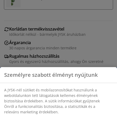
Korlátlan termékvisszavétel
Időkorlát nélkül - bármelyik JYSK áruházban
Árgarancia
30 napos árgarancia minden termékre
Rugalmas házhozszállítás
Gyors és egyszerű házhozszállítás, ahogy Ön szeretné
Személyre szabott élményt nyújtunk
Műanyag (100% újrahasznosított) balkonláda, vegyes
színekben kapható. Ideális kedvenc virágai vagy
A JYSK-nél sütiket és mobilazonosítókat használunk a
fűszernövényei bemutatására. Ez a fagyálló balkonláda
weboldalunkon tett látogatások kellemes élményének
biztosítása érdekében. A sütik információkat gyűjtenek
vízelvezető lyukkal rendelkezik, amely biztosítja a
Önről a funkcionalitás biztosítása, a statisztikák és a
felesleges víz elvezetését. SZ25 x H32 x MA25 cm
releváns marketing érdekében.