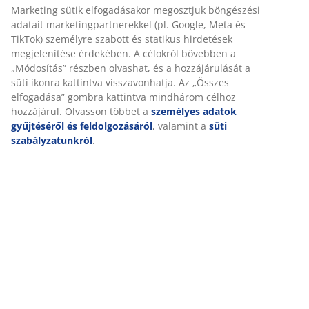
3-személyes sarokkanapéágy szövet huzattal. Könnyen
ággyá alakítható. Bonell rugós habszivacs ülő- és
hátrésszel. Ágyneműtartóval. Megfordítható.
Fekvőfelület: 141x195 cm. SZ243 x MA89 x MÉ86/156 cm
SKU: 3690386
Összeszerelési útmutató
Személyre szabott élményt nyújtunk
A JYSK-nél sütiket és mobilazonosítókat használunk a weboldal
Részletes Adatok
tett látogatások kellemes élményének biztosítása érdekében. A s
információkat gyűjtenek Önről a funkcionalitás biztosítása, a
statisztikák és a releváns marketing érdekében.
Értékelések
Marketing sütik elfogadásakor megosztjuk böngészési adatait
(
398
)
marketingpartnerekkel (pl. Google, Meta és TikTok) személyre sz
és statikus hirdetések megjelenítése érdekében. A célokról bőv
„Módosítás” részben olvashat, és a hozzájárulását a süti ikonra