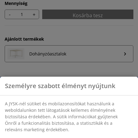
Mennyiség
-
+
Kosárba tesz
Ajánlott termékek
Dohányzóasztalok
Korlátlan termékvisszavétel
Időkorlát nélkül - bármelyik JYSK áruházban
Árgarancia
30 napos árgarancia minden termékre
Rugalmas házhozszállítás
Gyors és egyszerű házhozszállítás, ahogy Ön szeretné