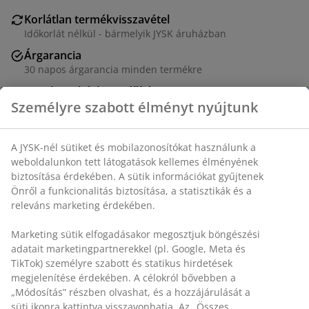
Korlátlan termékvisszavétel
Időkorlát nélkül - bármelyik JYSK áruházban
Árgarancia
30 napos árgarancia minden termékre
Rugalmas házhozszállítás
Gyors és egyszerű házhozszállítás, ahogy Ön szeretné
SKU: 6868163
Részletes Adatok
Személyre szabott élményt nyújtunk
Értékelések
A JYSK-nél sütiket és mobilazonosítókat használunk a
(
10
)
weboldalunkon tett látogatások kellemes élményének biztosítás