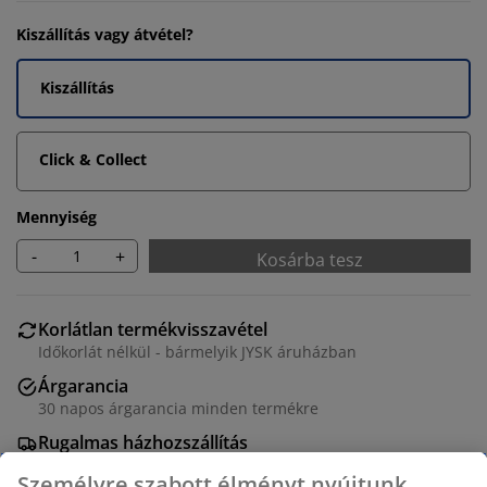
Kiszállítás vagy átvétel?
Kiszállítás
Click & Collect
Mennyiség
-
+
Kosárba tesz
Korlátlan termékvisszavétel
Időkorlát nélkül - bármelyik JYSK áruházban
Árgarancia
30 napos árgarancia minden termékre
Rugalmas házhozszállítás
Gyors és egyszerű házhozszállítás, ahogy Ön szeretné
Személyre szabott élményt nyújtunk