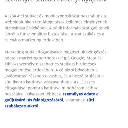
A JYSK-nél sütiket és mobilazonosítókat használunk a
SKU: 6867801
weboldalunkon tett látogatások kellemes élményének
biztosítása érdekében. A sütik információkat gyűjtenek
Önről a funkcionalitás biztosítása, a statisztikák és a
releváns marketing érdekében.
Részletes Adatok
Marketing sütik elfogadásakor megosztjuk böngészési
adatait marketingpartnerekkel (pl. Google, Meta és
TikTok) személyre szabott és statikus hirdetések
Értékelések
megjelenítése érdekében. A célokról bővebben a
(
10
)
„Módosítás” részben olvashat, és a hozzájárulását a
süti ikonra kattintva visszavonhatja. Az „Összes
elfogadása” gombra kattintva mindhárom célhoz
hozzájárul. Olvasson többet a
személyes adatok
Kiszállítás
gyűjtéséről és feldolgozásáról
, valamint a
süti
szabályzatunkról
.